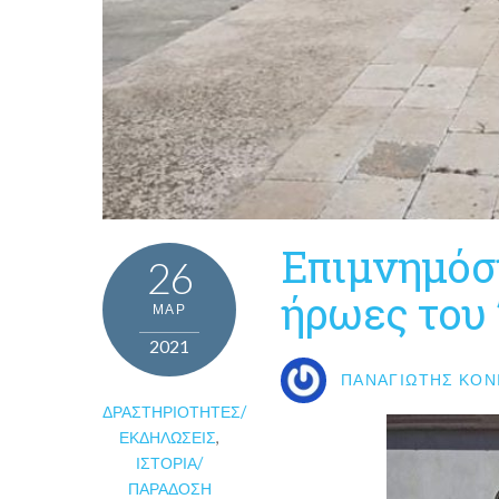
Επιμνημόσ
26
ήρωες του 
ΜΑΡ
2021
ΠΑΝΑΓΙΏΤΗΣ ΚΟΝ
ΔΡΑΣΤΗΡΙΌΤΗΤΕΣ/
ΕΚΔΗΛΏΣΕΙΣ
,
ΙΣΤΟΡΊΑ/
ΠΑΡΆΔΟΣΗ