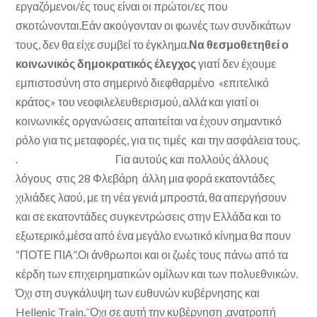
εργαζόμενοι/ές τους είναι οι πρώτοι/ες που
σκοτώνονται.Εάν ακούγονταν οι φωνές των συνδικάτων
τους, δεν θα είχε συμβεί το έγκλημα.
Να θεσμοθετηθεί ο
κοινωνικός δημοκρατικός έλεγχος
γιατί δεν έχουμε
εμπιστοσύνη στο σημερινό διεφθαρμένο «επιτελικό
κράτος» του νεοφιλελευθερισμού, αλλά και γιατί οι
κοινωνικές οργανώσεις απαιτείται να έχουν σημαντικό
ρόλο για τις μεταφορές, για τις τιμές και την ασφάλεια τους.
. Για αυτούς και πολλούς άλλους
λόγους στις 28 Φλεβάρη άλλη μια φορά εκατοντάδες
χιλιάδες λαού, με τη νέα γενιά μπροστά, θα απεργήσουν
και σε εκατοντάδες συγκεντρώσεις στην Ελλάδα και το
εξωτερικό,μέσα από ένα μεγάλο ενωτικό κίνημα θα πουν
“ΠΟΤΕ ΠΙΑ”.Οι άνθρωποι και οι ζωές τους πάνω από τα
κέρδη των επιχειρηματικών ομίλων και των πολυεθνικών.
Όχι στη συγκάλυψη των ευθυνών κυβέρνησης και
Hellenic Train
.
¨Οχι σε αυτή την κυβέρνηση ,ανατροπή