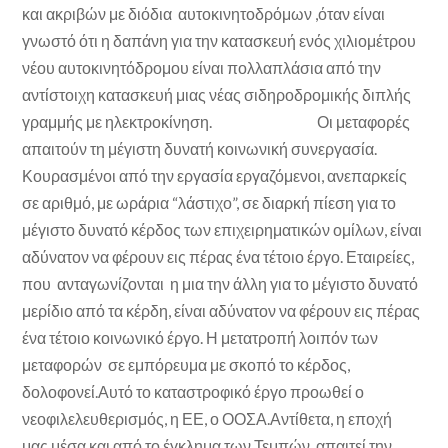
και ακριβών με διόδια αυτοκινητοδρόμων ,όταν είναι
γνωστό ότι η δαπάνη για την κατασκευή ενός χιλιομέτρου
νέου αυτοκινητόδρομου είναι πολλαπλάσια από την
αντίστοιχη κατασκευή μιας νέας σιδηροδρομικής διπλής
γραμμής με ηλεκτροκίνηση. Οι μεταφορές
απαιτούν τη μέγιστη δυνατή κοινωνική συνεργασία.
Κουρασμένοι από την εργασία εργαζόμενοι, ανεπαρκείς
σε αριθμό, με ωράρια “λάστιχο”, σε διαρκή πίεση για το
μέγιστο δυνατό κέρδος των επιχειρηματικών ομίλων, είναι
αδύνατον να φέρουν εις πέρας ένα τέτοιο έργο. Εταιρείες,
που ανταγωνίζονται η μια την άλλη για το μέγιστο δυνατό
μερίδιο από τα κέρδη, είναι αδύνατον να φέρουν εις πέρας
ένα τέτοιο κοινωνικό έργο. Η μετατροπή λοιπόν των
μεταφορών σε εμπόρευμα με σκοπό το κέρδος,
δολοφονεί.Αυτό το καταστροφικό έργο προωθεί ο
νεοφιλελευθερισμός, η ΕΕ, ο ΟΟΣΑ.Αντίθετα, η εποχή
μας,μέσα και από το έγκλημα των Τεμπών, απαιτεί την