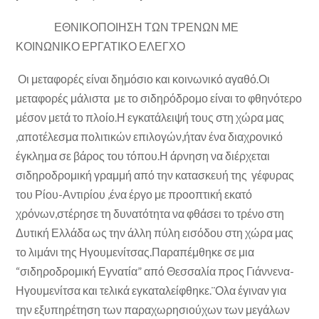
ΕΘΝΙΚΟΠΟΙΗΣΗ ΤΩΝ ΤΡΕΝΩΝ ΜΕ
ΚΟΙΝΩΝΙΚΟ ΕΡΓΑΤΙΚΟ ΕΛΕΓΧΟ
Οι μεταφορές είναι δημόσιο και κοινωνικό αγαθό.Οι
μεταφορές μάλιστα με το σιδηρόδρομο είναι το φθηνότερο
μέσον μετά το πλοίο.Η εγκατάλειψή τους στη χώρα μας
,αποτέλεσμα πολιτικών επιλογών,ήταν ένα διαχρονικό
έγκλημα σε βάρος του τόπου.Η άρνηση να διέρχεται
σιδηροδρομική γραμμή από την κατασκευή της γέφυρας
του Ρίου-Αντιρίου ,ένα έργο με προοπτική εκατό
χρόνων,στέρησε τη δυνατότητα να φθάσει το τρένο στη
Δυτική Ελλάδα ως την άλλη πύλη εισόδου στη χώρα μας
το λιμάνι της Ηγουμενίτσας.Παραπέμθηκε σε μια
“σιδηροδρομική Εγνατία” από Θεσσαλία προς Γιάννενα-
Ηγουμενίτσα και τελικά εγκαταλείφθηκε.¨Ολα έγιναν για
την εξυπηρέτηση των παραχωρησιούχων των μεγάλων