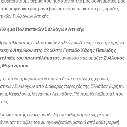
ι Ευχαριστούμε θερμά που ήσασταν δίπλα μας συνεπιβάτες, μας
έο ποδοσφαιρικό μας ραντεβού με ακόμα περισσότερες ομάδες
τικών Συλλόγων Αττικής
θλημα Πολιτιστικών Συλλόγων Αττικής
ωταθλήματος Πολιτιστικών Συλλόγων Αττικής έχει την τιμή να
ακή 6 Απριλίου στις 19:30
στο
Γήπεδο Χάρης Παυλίδης
τελικός του πρωταθλήματος
, ανάμεσα στις ομάδες
Σύλλογος
ς Μεγανησίου
.
 η οποία πραγματοποιείται για δεύτερη συνεχή χρονιά,
ιστικών Συλλόγων από διάφορες περιοχές της Ελλάδας (Κρήτη,
ία, Κεφαλονιά, Μεγανήσι Λευκάδας, Πόντος, Καλάβρυτα), που
τική.
υλίας αυτής είναι η ανάδειξη του αθλητισμού ως μέσου
γοντας τις αξίες του ευ αγωνίζεσθαι, μακριά από κάθε μορφή