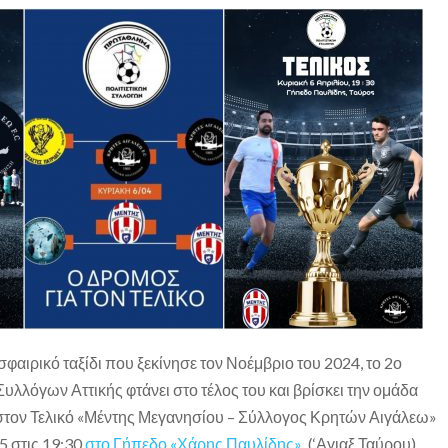
αιρικό ταξίδι που ξεκίνησε τον Νοέμβριο του 2024, το 2ο
λλόγων Αττικής φτάνει στο τέλος του και βρίσκει την ομάδα
ο στον Τελικό «Μέντης Μεγανησίου – Σύλλογος Κρητών Αιγάλεω»
5 στις 19:30
στο
Γήπεδο «Χάρης Παυλίδης»
(‘Αγιαξ Ταύρου)