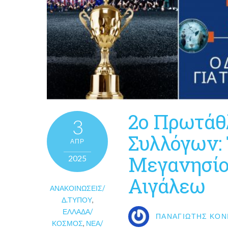
2ο Πρωτάθ
3
Συλλόγων:
ΑΠΡ
Μεγανησίο
2025
Αιγάλεω
ΑΝΑΚΟΙΝΏΣΕΙΣ/
Δ.ΤΎΠΟΥ
,
ΕΛΛΆΔΑ/
ΠΑΝΑΓΙΏΤΗΣ ΚΟΝ
ΚΌΣΜΟΣ
,
ΝΈΑ/