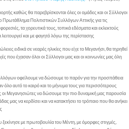
γιορτής καθώς θα παρεβρίσκονται όλες οι ομάδες και οι Σύλλογοι
ο Πρωτάθλημα Πολιτιστικών Συλλόγων Αττικής για τις
ορεσιές, τα χορευτικά τους, τοπικά εδέσματα και εκλεκτούς
α λειτουργεί και με φαγητό λόγω της περίστασης
ώλειες ειδικά σε νεαρές ηλικίες που είχε το Μεγανήσι, θα τηρηθεί
χές που έχασαν όλοι οι Σύλλογοι μας και οι κοινωνίες μας όλη
Συλλόγων οφείλουμε να δώσουμε το παρόν για την προσπάθεια
 όλο αυτό το καιρό και το μήνυμα τους για περισσότερους
ς οι Μεγανησιώτες να δώσουμε την πιο δυναμική μας παρουσία
δας μας να κερδίσει και να κατακτήσει το τρόπαιο που θα ανήκει
ς
υ ξεκίνησε με πρωτοβουλία του Μέντη, με όμορφες στιγμές,