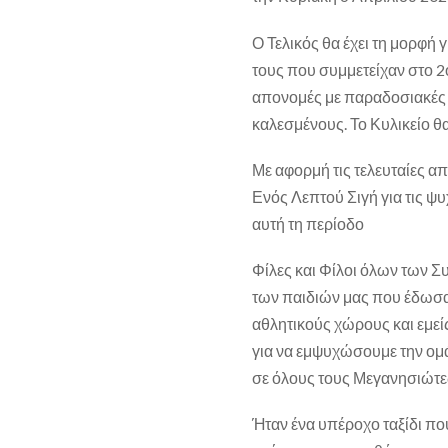
Ο Τελικός θα έχει τη μορφή 
τους που συμμετείχαν στο 2
απονομές με παραδοσιακές φ
καλεσμένους. Το Κυλικείο θ
Με αφορμή τις τελευταίες απ
Ενός Λεπτού Σιγή για τις ψυ
αυτή τη περίοδο
Φίλες και Φίλοι όλων των 
των παιδιών μας που έδωσαν
αθλητικούς χώρους και εμεί
για να εμψυχώσουμε την ομά
σε όλους τους Μεγανησιώτε
Ήταν ένα υπέροχο ταξίδι πο