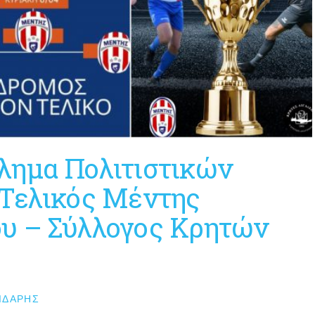
λημα Πολιτιστικών
 Τελικός Μέντης
υ – Σύλλογος Κρητών
ΙΔΆΡΗΣ