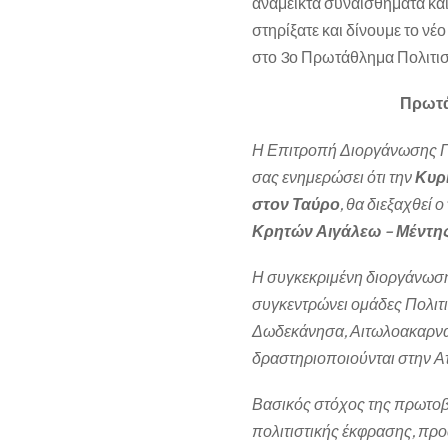
ανάμεικτα συναισθήματα κα
στηρίξατε και δίνουμε το ν
στο 3ο Πρωτάθλημα Πολιτισ
Πρωτά
Η Επιτροπή Διοργάνωσης Πρ
σας ενημερώσει ότι την
Κυρι
στον Ταύρο
, θα διεξαχθεί ο
Κρητών Αιγάλεω – Μέντη
Η συγκεκριμένη διοργάνωση,
συγκεντρώνει ομάδες Πολιτ
Δωδεκάνησα, Αιτωλοακαρναν
δραστηριοποιούνται στην Ατ
Βασικός στόχος της πρωτοβο
πολιτιστικής έκφρασης, προά