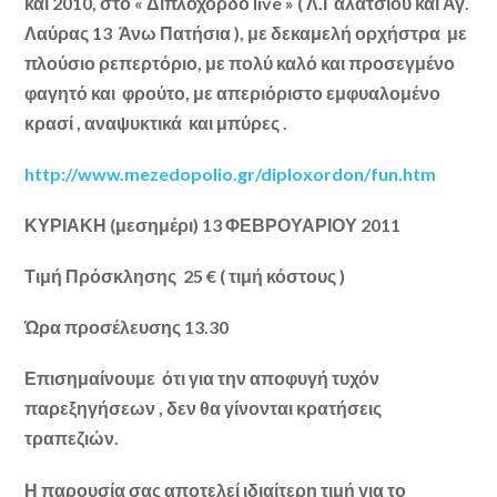
και 2010, στο « Διπλόχορδο live » ( Λ.Γαλατσίου και Αγ.
Λαύρας 13 Άνω Πατήσια ), με δεκαμελή ορχήστρα με
πλούσιο ρεπερτόριο, με πολύ καλό και προσεγμένο
φαγητό και φρούτο, με απεριόριστο εμφυαλομένο
κρασί , αναψυκτικά και μπύρες .
http://www.mezedopolio.gr/diploxordon/fun.htm
ΚΥΡΙΑΚΗ (μεσημέρι) 13 ΦΕΒΡΟΥΑΡΙΟΥ 2011
Τιμή Πρόσκλησης 25 € ( τιμή κόστους )
Ώρα προσέλευσης 13.30
Επισημαίνουμε ότι για την αποφυγή τυχόν
παρεξηγήσεων , δεν θα γίνονται κρατήσεις
τραπεζιών.
Η παρουσία σας αποτελεί ιδιαίτερη τιμή για το