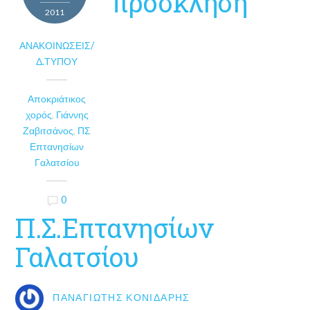
πρόσκληση
2011
ΑΝΑΚΟΙΝΏΣΕΙΣ/
Δ.ΤΎΠΟΥ
Αποκριάτικος
χορός
,
Γιάννης
Ζαβιτσάνος
,
ΠΣ
Επτανησίων
Γαλατσίου
0
Π.Σ.Επτανησίων
Γαλατσίου
ΠΑΝΑΓΙΏΤΗΣ ΚΟΝΙΔΆΡΗΣ