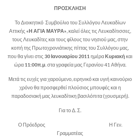
ΠΡΟΣΚΛΗΣΗ
Το Διοικητικό Συμβούλιο του Συλλόγου Λευκαδίων
Αττικής
«Η ΑΓΙΑ ΜΑΥΡΑ»
, καλεί όλες τις Λευκαδίτισσες,
τους Λευκαδίτες και τους φίλους του νησιού μας, στην
κοπή της Πρωτοχρονιάτικης πίττας του Συλλόγου μας,
που θα γίνει στις
30 Ιανουαρίου 2011
ημέρα
Κυριακή
και
ώρα
11:00π.μ
. στα γραφεία μας Γερανίου 41 Αθήνα.
Μετά τις ευχές για χαρούμενο, ειρηνικό και υγιή καινούριο
χρόνο θα προσφερθεί πλούσιος μπουφές και η
παραδοσιακή μας λευκαδίτικη βασιλόπιτα (χουσμερή).
Για το Δ. Σ.
Ο Πρόεδρος Η Γεν.
Γραμματέας