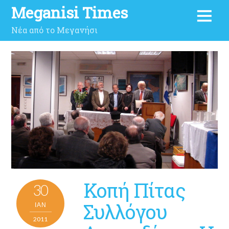
Meganisi Times
Νέα από το Μεγανήσι
Κοπή Πίτας
30
Συλλόγου
ΙΑΝ
2011