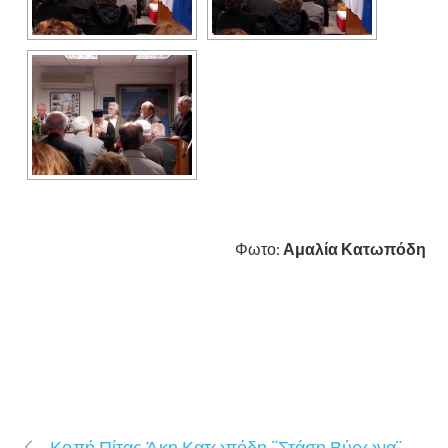
Φωτο:
Αμαλία Κατωπόδη
Κοπή Πίτας Άκη Κατωπόδη ¨Στάση Βύρωνα¨,