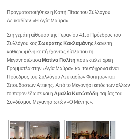
Πραγματοποιήθηκε η Κοπή Πίτας του Σύλλογου
Λευκαδίων «Η Αγία Μαύρα».
Στη γεμάτη αίθουσα της Γερανίου 41, ο Πρόεδρος του
Συλλόγου κος
Σωκράτης Κακλαμάνης
έκανε τη
καθιερωμένη κοπή έχοντας δίπλα του τη
Μεγανησιώτισα
Ματίνα Πολίτη
που εκτελεί χρέη
Γραμματέα στην «Αγία Μαύρα» και ταυτόχρονα είναι
Πρόεδρος του Συλλόγου Λευκαδίων Φοιτητών και
Σπουδαστών Αττικής. Από το Μεγανήσι εκτός των άλλων
το παρόν έδωσε και η
Αμαλία Κατώπόδη
, ταμίας του
Συνδέσμου Μεγανησιωτών «Ο Μέντης».