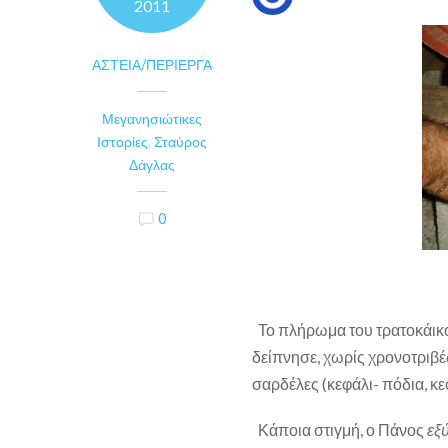
2011
ΑΣΤΕΊΑ/ΠΕΡΊΕΡΓΑ
Μεγανησιώτικες
Ιστορίες
,
Σταύρος
Δάγλας
0
Το πλήρωμα του τρατοκάικου
δείπνησε, χωρίς χρονοτριβέ
σαρδέλες (κεφάλι- πόδια, κε
Κάποια στιγμή, ο Πάνος
εξ