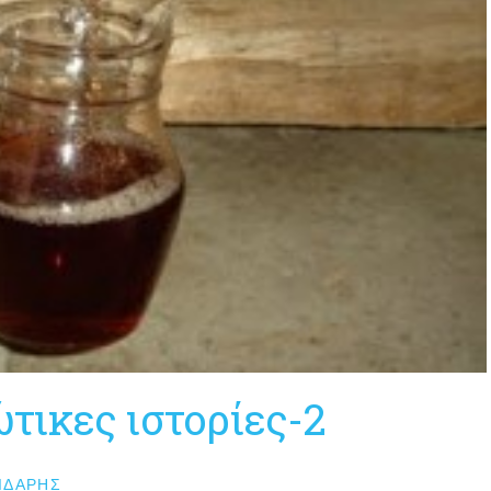
τικες ιστορίες-2
ΙΔΆΡΗΣ