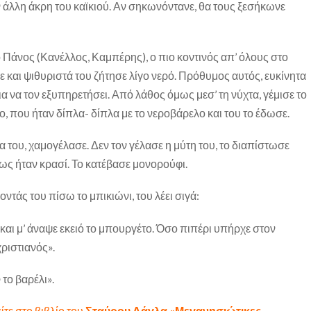
ν άλλη άκρη του καϊκιού. Αν σηκωνόντανε, θα τους ξεσήκωνε
ο Πάνος (Κανέλλος, Καμπέρης), ο πιο κοντινός απ’ όλους στο
ε και ψιθυριστά του ζήτησε λίγο νερό. Πρόθυμος αυτός, ευκίνητα
 να τον εξυπηρετήσει. Από λάθος όμως μεσ’ τη νύχτα, γέμισε το
, που ήταν δίπλα- δίπλα με το νεροβάρελο και του το έδωσε.
 του, χαμογέλασε. Δεν τον γέλασε η μύτη του, το διαπίστωσε
ς ήταν κρασί. Το κατέβασε μονορούφι.
ντάς του πίσω το μπικιώνι, του λέει σιγά:
και μ’ άναψε εκειό το μπουργέτο. Όσο πιπέρι υπήρχε στον
χριστιανός».
ο
το βαρέλι».
ίτε στο βιβλίο του
Σταύρου Δάγλα «Μεγανησιώτικες