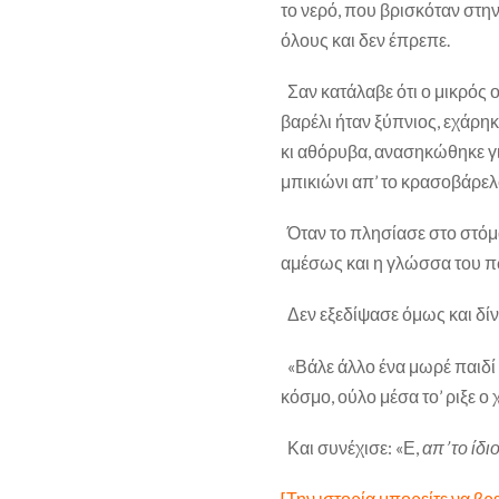
το νερό, που βρισκόταν στη
όλους και δεν έπρεπε.
Σαν κατάλαβε ότι ο μικρός 
βαρέλι ήταν ξύπνιος, εχάρηκ
κι αθόρυβα, ανασηκώθηκε για
μπικιώνι απ’ το κρασοβάρελο
Όταν το πλησίασε στο στόμα
αμέσως και η γλώσσα του πω
Δεν εξεδίψασε όμως και δίνο
«Βάλε άλλο ένα μωρέ παιδί 
κόσμο, ούλο μέσα το’ ριξε ο 
Και συνέχισε: «Ε,
απ’ το ίδι
[Την ιστορία μπορείτε να βρε