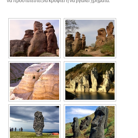
να προστατευτεί,να κρυφτεί η να βγάλει χρήματα.