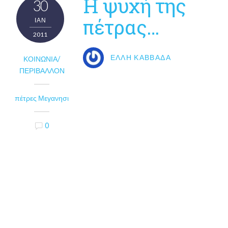
H ψυχή της
30
πέτρας…
ΙΑΝ
2011
ΈΛΛΗ ΚΑΒΒΑΔΆ
ΚΟΙΝΩΝΊΑ/
ΠΕΡΙΒΆΛΛΟΝ
πέτρες Μεγανησι
0