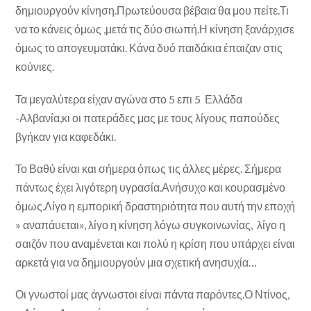
δημιουργούν κίνηση.Πρωτεύουσα βέβαια θα μου πείτε.Τι
να το κάνεις όμως ,μετά τις δύο σιωπή.Η κίνηση ξανάρχισε
όμως το απογευματάκι. Κάνα δυό παιδάκια έπαιζαν στις
κούνιες.
Τα μεγαλύτερα είχαν αγώνα στο 5 επι 5 Ελλάδα
-Αλβανία,κι οι πατεράδες μας με τους λίγους παπούδες
βγήκαν για καφεδάκι.
Το Βαθύ είναι και σήμερα όπως τις άλλες μέρες. Σήμερα
πάντως έχει λιγότερη υγρασία.Ανήσυχο και κουρασμένο
όμως.Λίγο η εμπορική δραστηριότητα που αυτή την εποχή
» αναπάυεται», λίγο η κίνηση λόγω συγκοινωνίας, λίγο η
σαιζόν που αναμένεται και πολύ η κρίση που υπάρχει είναι
αρκετά για να δημιουργούν μια σχετική ανησυχία…
Οι γνωστοί μας άγνωστοι είναι πάντα παρόντες.Ο Ντίνος,