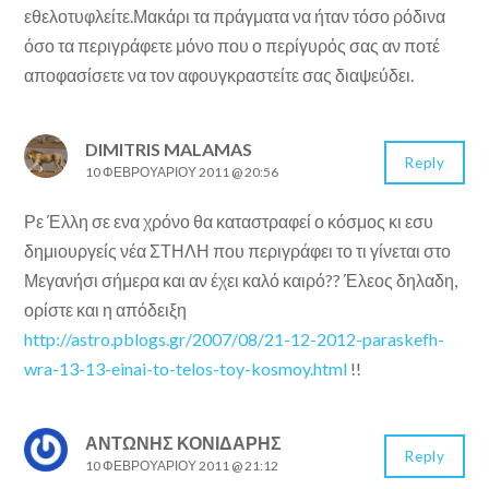
εθελοτυφλείτε.Μακάρι τα πράγματα να ήταν τόσο ρόδινα
όσο τα περιγράφετε μόνο που ο περίγυρός σας αν ποτέ
αποφασίσετε να τον αφουγκραστείτε σας διαψεύδει.
DIMITRIS MALAMAS
Reply
10 ΦΕΒΡΟΥΑΡΊΟΥ 2011 @ 20:56
Ρε Έλλη σε ενα χρόνο θα καταστραφεί ο κόσμος κι εσυ
δημιουργείς νέα ΣΤΗΛΗ που περιγράφει το τι γίνεται στο
Μεγανήσι σήμερα και αν έχει καλό καιρό?? Έλεος δηλαδη,
ορίστε και η απόδειξη
http://astro.pblogs.gr/2007/08/21-12-2012-paraskefh-
wra-13-13-einai-to-telos-toy-kosmoy.html
!!
ΑΝΤΩΝΗΣ ΚΟΝΙΔΑΡΗΣ
Reply
10 ΦΕΒΡΟΥΑΡΊΟΥ 2011 @ 21:12