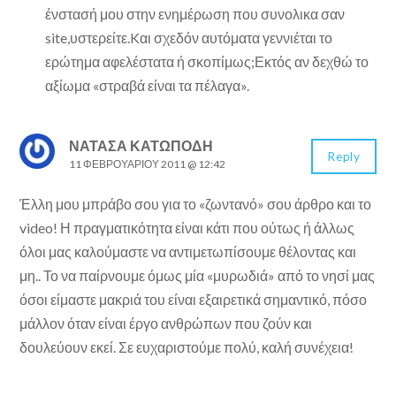
ένστασή μου στην ενημέρωση που συνολικα σαν
site,υστερείτε.Kαι σχεδόν αυτόματα γεννιέται το
ερώτημα αφελέστατα ή σκοπίμως;Εκτός αν δεχθώ το
αξίωμα «στραβά είναι τα πέλαγα».
ΝΑΤΆΣΑ ΚΑΤΩΠΌΔΗ
Reply
11 ΦΕΒΡΟΥΑΡΊΟΥ 2011 @ 12:42
Έλλη μου μπράβο σου για το «ζωντανό» σου άρθρο και το
video! Η πραγματικότητα είναι κάτι που ούτως ή άλλως
όλοι μας καλούμαστε να αντιμετωπίσουμε θέλοντας και
μη.. Το να παίρνουμε όμως μία «μυρωδιά» από το νησί μας
όσοι είμαστε μακριά του είναι εξαιρετικά σημαντικό, πόσο
μάλλον όταν είναι έργο ανθρώπων που ζούν και
δουλεύουν εκεί. Σε ευχαριστούμε πολύ, καλή συνέχεια!