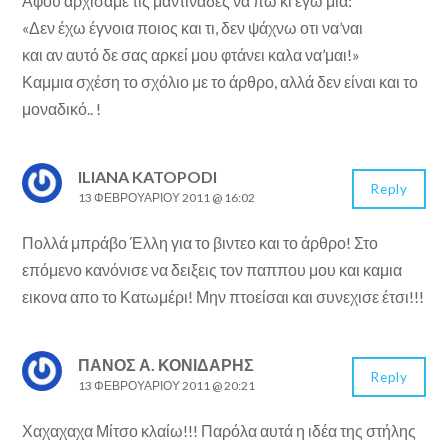
Αφού αρχίσαμε τις μαντινάδες να πω κι εγώ μία:
«Δεν έχω έγνοια ποιος και τι, δεν ψάχνω οτι να’ναι
και αν αυτό δε σας αρκεί μου φτάνει καλα να’μαι!»
Καμμια σχέση το σχόλιο με το άρθρο, αλλά δεν είναι και το
μοναδικό.. !
ILIANA KATOPODI
Reply
13 ΦΕΒΡΟΥΑΡΊΟΥ 2011 @ 16:02
Πολλά μπράβο Έλλη για το βιντεο και το άρθρο! Στο
επόμενο κανόνισε να δειξεις τον παππου μου και καμια
εικονα απο το Κατωμέρι! Μην πτοείσαι και συνεχισε έτσι!!!
ΠΑΝΟΣ Α. ΚΟΝΙΔΆΡΗΣ
Reply
13 ΦΕΒΡΟΥΑΡΊΟΥ 2011 @ 20:21
Χαχαχαχα Μίτσο κλαίω!!! Παρόλα αυτά η ιδέα της στήλης