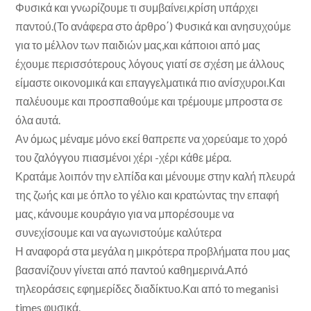
Φυσικά και γνωρίζουμε τι συμβαίνει,κρίση υπάρχει
παντού.(Το ανάφερα στο άρθρο΄) Φυσικά και ανησυχούμε
για το μέλλον των παιδιών μας,και κάποιοι από μας
έχουμε περισσότερους λόγους γιατί σε σχέση με άλλους
είμαστε οικονομικά και επαγγελματικά πιο ανίσχυροι.Και
παλέυουμε και προσπαθούμε και τρέμουμε μπροστα σε
όλα αυτά.
Αν όμως μέναμε μόνο εκεί θαπρεπε να χορεύαμε το χορό
του ζαλόγγου πιασμένοι χέρι -χέρι κάθε μέρα.
Κρατάμε λοιπόν την ελπίδα και μένουμε στην καλή πλευρά
της ζωής και με όπλο το γέλιο και κρατώντας την επαφή
μας, κάνουμε κουράγιο για να μπορέσουμε να
συνεχίσουμε και να αγωνιστούμε καλύτερα
Η αναφορά στα μεγάλα η μικρότερα προβλήματα που μας
βασανίζουν γίνεται από παντού καθημερινά.Από
τηλεοράσεις εφημερίδες διαδίκτυο.Και από το meganisi
times φυσικά.