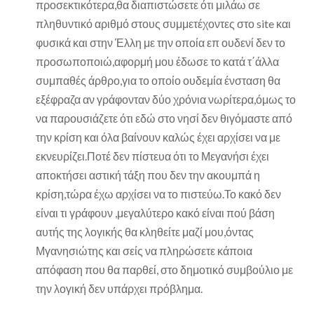
προσεκτικότερα,θα διαπιστώσετε ότι μιλάω σε
πληθυντικό αριθμό στους συμμετέχοντες στο site και
φυσικά και στην Έλλη με την οποία επ ουδενί δεν το
προσωποποιώ,αφορμή μου έδωσε το κατά τ΄άλλα
συμπαθές άρθρο,για το οποίο ουδεμία ένσταση θα
εξέφραζα αν γράφονταν δύο χρόνια νωρίτερα,όμως το
να παρουσιάζετε ότι εδώ στο νησί δεν θιγόμαστε από
την κρίση και όλα βαίνουν καλώς έχει αρχίσει να με
εκνευρίζει.Ποτέ δεν πίστευα ότι το Μεγανήσι έχει
αποκτήσει αστική τάξη που δεν την ακουμπά η
κρίση,τώρα έχω αρχίσει να το πιστεύω.Το κακό δεν
είναι τι γράφουν ,μεγαλύτερο κακό είναι πού βάση
αυτής της λογικής θα κληθείτε μαζί μου,όντας
Μγανησιώτης και σείς να πληρώσετε κάποια
απόφαση που θα παρθεί, στο δημοτικό συμβούλιο με
την λογική δεν υπάρχει πρόβλημα.