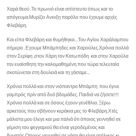
Χαρά θεού .Το πρωινό είναι απίστευτο όπως και το
απόγευμα.Μυρίζει Ανοιξη παρόλο που έχουμε αρχές
Φλεβάρη.
Και είπα Φλεβάρη και θυμήθηκα…Του Αγίου Χαράλαμπου
σήμερα . Εχουμε Μπάμπηδες και Χαρούλες.Χρόνια πολλά
στον Σερίφη ,στον Χάρη τον Κατωπόδη και στην Χαρούλα
την ευαίσθητη την καλομαθημένη που τώρα τελευταία
σκοτώνεται στη δουλειά και τη χάσαμε…
Χρόνια πολλά και στον νιόπαντρο Μπάμπη που έγινε
γαμπρός πρίν από δυό βδομάδες. Παιδιά να ζήσετε!!!
Χρόνια πολλά και σε όσους έχουν γενέθλια. Ξέρω
αρκετούς που σβήνουν κεράκια μες το Φλεβάρη.Χτές
μάλιστα μου έλεγε και μια παλιά ότι όποιος γεννηθεί σε
γέμιση του φεγγαριού θα είναι γεροδεμένος και
δυνατός.Οποιος γεννηθεί σε χάση θα είναι ατάλικος κι