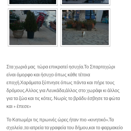
Στα χωριά μας τώρα επικρατεί ησυχία.Το Σπαρτοχώρι
είναι όμορφο και ήσυχο όπως κάθε τέτοια
εποχή.Χαράματα ξύπνησε όπως πάντα και πήρε τους
δρόμους.Αλλος για Λευκάδα,άλλος στο χωράφι κι άλλος
για τα ζώα και τις κότες. Νωρίς το βράδυ έσβησε τα φώτα
και » έπεσε»
Το Κατωμέρι τις πρωινές ώρες ήταν πιο «κινητικό».Τα
σχολεία ,τα ιατρεία τα γραφεία του δήμου,και το φαρμακείο