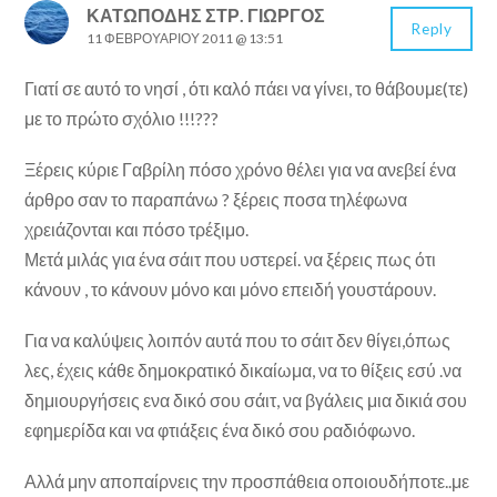
ΚΑΤΩΠΌΔΗΣ ΣΤΡ. ΓΙΏΡΓΟΣ
Reply
11 ΦΕΒΡΟΥΑΡΊΟΥ 2011 @ 13:51
Γιατί σε αυτό το νησί , ότι καλό πάει να γίνει, το θάβουμε(τε)
με το πρώτο σχόλιο !!!???
Ξέρεις κύριε Γαβρίλη πόσο χρόνο θέλει για να ανεβεί ένα
άρθρο σαν το παραπάνω ? ξέρεις ποσα τηλέφωνα
χρειάζονται και πόσο τρέξιμο.
Μετά μιλάς για ένα σάιτ που υστερεί. να ξέρεις πως ότι
κάνουν , το κάνουν μόνο και μόνο επειδή γουστάρουν.
Για να καλύψεις λοιπόν αυτά που το σάιτ δεν θίγει,όπως
λες, έχεις κάθε δημοκρατικό δικαίωμα, να το θίξεις εσύ .να
δημιουργήσεις ενα δικό σου σάιτ, να βγάλεις μια δικιά σου
εφημερίδα και να φτιάξεις ένα δικό σου ραδιόφωνο.
Αλλά μην αποπαίρνεις την προσπάθεια οποιουδήποτε..με