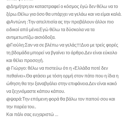
@Δημήτρη:αν καταστραφεί ο κόσμος έγώ δεν θέλω να το
ξέρω.Θέλω για όσο θα υπάρχει να γελάω και να είμαι καλά.
@Αντώνη :Την απελπισία ας την προβάλουν άλλοι πιο
ειδικοί από μένα.Εγώ θέλω τα δύσκολα να τα
αντιμετωπίζω αισιόδοξα.
@Γιούλη:Σαν να σε βλέπω να γελάς!!!Δυο με τρείς φορές
τη βδομάδα μπορεί να βγαίνει το άρθρο.Δεν είναι εύκολο
και θέλει προσοχή.
@ Γιώργο: θέλω να πιστεύω ότι η «Ελλάδα ποτέ δεν
πεθαίνει».Θα φτάσει με τόση ορμή στον πάτο που η ίδια η
ώθηση θα την ξαναβγάλει στην επιφάνεια.Δεν είναι κακό
να ξεχνιόμαστε κάπου κάπου.
@ψαρά:Την επόμενη φορά θα βάλω τον παπού σου και
την παρέα του..
Και πάλι σας ευχαριστώ …