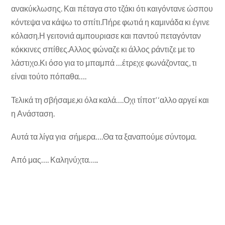
ανακύκλωσης. Και πέταγα στο τζάκι ότι καιγόντανε ώσπου
κόντεψα να κάψω το σπίτι.Πήρε φωτιά η καμινάδα κι έγινε
κόλαση.Η γειτονιά αμπουριασε και παντού πεταγόνταν
κόκκινες σπίθες.Αλλος φώναζε κι άλλος ράντιζε με το
λάστιχο.Κι όσο για το μπαμπά …έτρεχε φωνάζοντας, τι
είναι τούτο πόπαθα….
Τελικά τη σβήσαμε,κι όλα καλά….Οχι τίποτ’ ‘αλλο αργεί και
η Ανάσταση.
Αυτά τα λίγα για σήμερα….Θα τα ξαναπούμε σύντομα.
Από μας…. Καληνύχτα…..