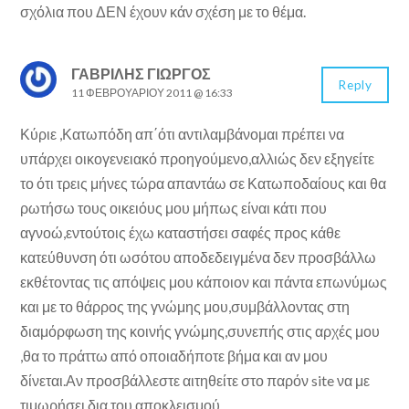
σχόλια που ΔΕΝ έχουν κάν σχέση με το θέμα.
ΓΑΒΡΊΛΗΣ ΓΙΏΡΓΟΣ
Reply
11 ΦΕΒΡΟΥΑΡΊΟΥ 2011 @ 16:33
Κύριε ,Κατωπόδη απ΄ότι αντιλαμβάνομαι πρέπει να
υπάρχει οικογενειακό προηγούμενο,αλλιώς δεν εξηγείτε
το ότι τρεις μήνες τώρα απαντάω σε Κατωποδαίους και θα
ρωτήσω τους οικειόυς μου μήπως είναι κάτι που
αγνοώ,εντούτοις έχω καταστήσει σαφές προς κάθε
κατεύθυνση ότι ωσότου αποδεδειγμένα δεν προσβάλλω
εκθέτοντας τις απόψεις μου κάποιον και πάντα επωνύμως
και με το θάρρος της γνώμης μου,συμβάλλοντας στη
διαμόρφωση της κοινής γνώμης,συνεπής στις αρχές μου
,θα το πράττω από οποιαδήποτε βήμα και αν μου
δίνεται.Αν προσβάλλεστε αιτηθείτε στο παρόν site να με
τιμωρήσει δια του αποκλεισμού.