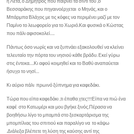
η Λέτα, ο Δημητρός που παίρνει τα σιντί του ,ο
Βεσσαράκης που πηγαινοέρχεται ο Μηνάς, και ο
Μπάρμπα Βλάχος με τις κόφες να περιμένει μαζί με τον
Παμίνο το λεωφορείο για το Χωριό.Και φυσικά ο Κώστας
που πάλι αφισοκολεί….
Πάντως όσο νωρίς και να ξυπνάει εξακολουθεί να κλείνει
τελευταίο την πόρτα του νησιού κάθε βράδυ. Εκεί γύρω
στις έντεκα….Κι αφού κοιμηθεί και το Βαθύ αναπαύεται
ήσυχο το νησί…
Κι αύριο πάλι πρωινό ξύπνημα για καφεδάκι.
Τώρα που είπα καφεδάκι ,τι έπαθα χτες!!!Είπα να πιώ ένα
καφέ στο Κατωμέρι και μου βγήκε ξινός.Πέρασα να
βοηθήσω λίγο το μπαμπά στο ξεσκαρτάρισμα της
μπομπίλιας του σπιτιού και παραλίγο να το κάψω
.Διάλεξα βλέπετε τη λύση της καύσης αντί της