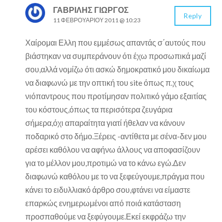
ΓΑΒΡΊΛΗΣ ΓΙΏΡΓΟΣ
Reply
11 ΦΕΒΡΟΥΑΡΊΟΥ 2011 @ 10:23
Χαίρομαι Ελλη που εμμέσως απαντάς σ΄αυτούς που
βιάστηκαν να συμπεράνουν ότι έχω προσωπικά μαζί
σου,αλλά νομίζω ότι ασκώ δημοκρατικό μου δικαίωμα
να διαφωνώ με την οπτική του site όπως π.χ τους
νιόπαντρους που προτίμησαν πολιτικό γάμο εξαιτίας
του κόστους,όπως τα περισότερα ζευγάρια
σήμερα,όχι απαραίτητα γιατί ήθελαν να κάνουν
ποδαρικό στο δήμο.Ξέρεις -αντίθετα με σένα-δεν μου
αρέσει καθόλου να αφήνω άλλους να αποφασίζουν
για το μέλλον μου,προτιμώ να το κάνω εγώ.Δεν
διαφωνώ καθόλου με το να ξεφεύγουμε,πράγμα που
κάνει το ειδυλλιακό άρθρο σου,φτάνει να είμαστε
επαρκώς ενημερωμένοι από ποιά κατάσταση
προσπαθούμε να ξεφύγουμε.Εκεί εκφράζω την