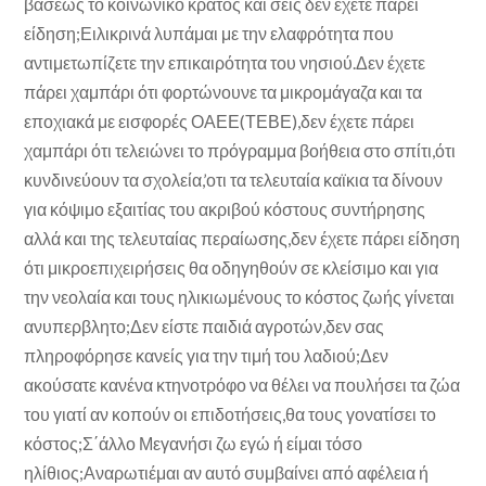
βάσεως το κοινωνικό κράτος και σεις δεν έχετε πάρει
είδηση;Ειλικρινά λυπάμαι με την ελαφρότητα που
αντιμετωπίζετε την επικαιρότητα του νησιού.Δεν έχετε
πάρει χαμπάρι ότι φορτώνουνε τα μικρομάγαζα και τα
εποχιακά με εισφορές ΟΑΕΕ(ΤΕΒΕ),δεν έχετε πάρει
χαμπάρι ότι τελειώνει το πρόγραμμα βοήθεια στο σπίτι,ότι
κυνδινεύουν τα σχολεία,’οτι τα τελευταία καϊκια τα δίνουν
για κόψιμο εξαιτίας του ακριβού κόστους συντήρησης
αλλά και της τελευταίας περαίωσης,δεν έχετε πάρει είδηση
ότι μικροεπιχειρήσεις θα οδηγηθούν σε κλείσιμο και για
την νεολαία και τους ηλικιωμένους το κόστος ζωής γίνεται
ανυπερβλητο;Δεν είστε παιδιά αγροτών,δεν σας
πληροφόρησε κανείς για την τιμή του λαδιού;Δεν
ακούσατε κανένα κτηνοτρόφο να θέλει να πουλήσει τα ζώα
του γιατί αν κοπούν οι επιδοτήσεις,θα τους γονατίσει το
κόστος;Σ΄άλλο Μεγανήσι ζω εγώ ή είμαι τόσο
ηλίθιος;Αναρωτιέμαι αν αυτό συμβαίνει από αφέλεια ή