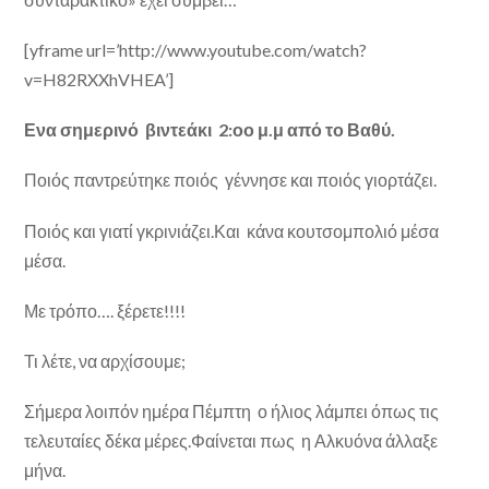
[yframe url=’http://www.youtube.com/watch?
v=H82RXXhVHEA’]
Ενα σημερινό βιντεάκι 2:οο μ.μ από το Βαθύ.
Ποιός παντρεύτηκε ποιός γέννησε και ποιός γιορτάζει.
Ποιός και γιατί γκρινιάζει.Και κάνα κουτσομπολιό μέσα
μέσα.
Με τρόπο…. ξέρετε!!!!
Τι λέτε, να αρχίσουμε;
Σήμερα λοιπόν ημέρα Πέμπτη ο ήλιος λάμπει όπως τις
τελευταίες δέκα μέρες.Φαίνεται πως η Αλκυόνα άλλαξε
μήνα.