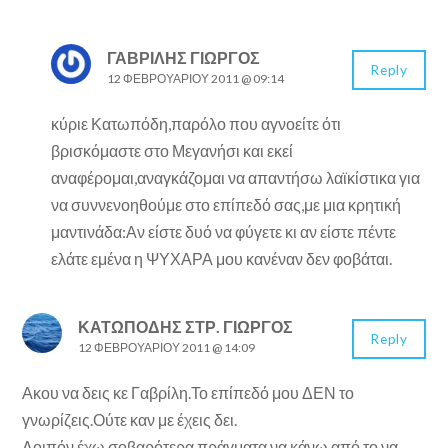
ΓΑΒΡΊΛΗΣ ΓΙΏΡΓΟΣ
Reply
12 ΦΕΒΡΟΥΑΡΊΟΥ 2011 @ 09:14
κύριε Κατωπόδη,παρόλο που αγνοείτε ότι
βρισκόμαστε στο Μεγανήσι και εκεί
αναφέρομαι,αναγκάζομαι να απαντήσω λαϊκίστικα για
να συννενοηθούμε στο επίπεδό σας,με μια κρητική
μαντινάδα:Αν είστε δυό να φύγετε κι αν είστε πέντε
ελάτε εμένα η ΨΥΧΑΡΑ μου κανέναν δεν φοβάται.
ΚΑΤΩΠΌΔΗΣ ΣΤΡ. ΓΙΏΡΓΟΣ
Reply
12 ΦΕΒΡΟΥΑΡΊΟΥ 2011 @ 14:09
Ακου να δεις κε Γαβρίλη.Το επίπεδό μου ΔΕΝ το
γνωρίζεις.Ούτε καν με έχεις δει.
Λοιπόν,έχω σοβαρότερα πράγματα να κάνω από το να