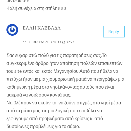
βιντεάκια!!!
Καλή συνέχεια στη στήλη!!!!!!
ΈΛΛΗ ΚΑΒΒΑΔΆ
Reply
11 ΦΕΒΡΟΥΑΡΊΟΥ 2011 @ 09:21
Σας ευχαριστώ πολύ για τις παρατηρήσεις σας.Το
συγκεκριμένο άρθρο ήταν απαίτηση πολλών επισκεπτών
του site εντός και εκτός Μεγανησίου.Αυτό που ήθελα να
πετύχω ήταν με μια χιουμοριστική ματιά να περιγράψω μια
καθημερινή μέρα στο νησί,κάνοντας αυτούς που είναι
μακρυά να νοιώσουν κοντά μας.
Να βλέπουν να ακούν και να ζούνε στιγμές στο νησί μέσα
από τα μάτια μας, σε μια λογική που επιβάλει να
ξεφύγουμε από προβλήματα,από κρίσεις κι από
δυσοίωνες προβλέψεις για το αύριο.