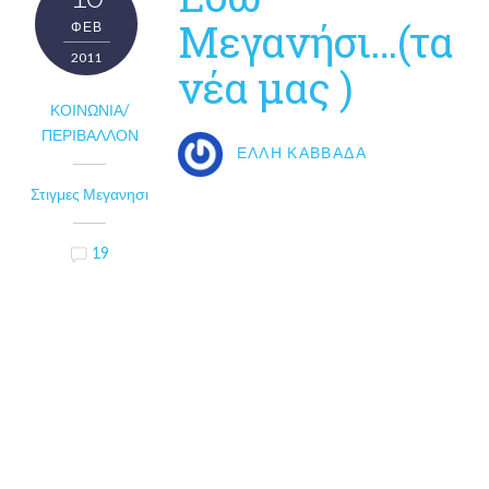
Μεγανήσι…(τα
ΦΕΒ
2011
νέα μας )
ΚΟΙΝΩΝΊΑ/
ΠΕΡΙΒΆΛΛΟΝ
ΈΛΛΗ ΚΑΒΒΑΔΆ
Στιγμες Μεγανησι
19