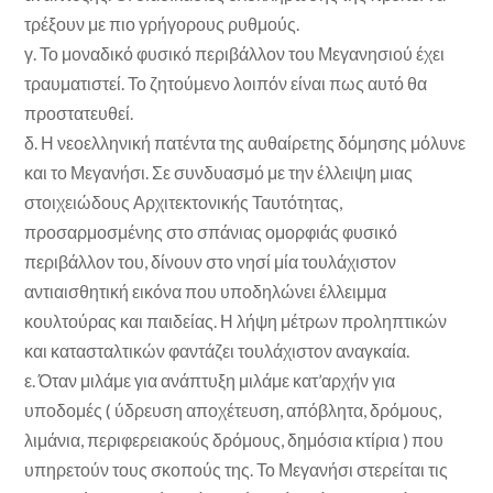
τρέξουν με πιο γρήγορους ρυθμούς.
γ. Το μοναδικό φυσικό περιβάλλον του Μεγανησιού έχει
τραυματιστεί. Το ζητούμενο λοιπόν είναι πως αυτό θα
προστατευθεί.
δ. Η νεοελληνική πατέντα της αυθαίρετης δόμησης μόλυνε
και το Μεγανήσι. Σε συνδυασμό με την έλλειψη μιας
στοιχειώδους Αρχιτεκτονικής Ταυτότητας,
προσαρμοσμένης στο σπάνιας ομορφιάς φυσικό
περιβάλλον του, δίνουν στο νησί μία τουλάχιστον
αντιαισθητική εικόνα που υποδηλώνει έλλειμμα
κουλτούρας και παιδείας. Η λήψη μέτρων προληπτικών
και κατασταλτικών φαντάζει τουλάχιστον αναγκαία.
ε. Όταν μιλάμε για ανάπτυξη μιλάμε κατ’αρχήν για
υποδομές ( ύδρευση αποχέτευση, απόβλητα, δρόμους,
λιμάνια, περιφερειακούς δρόμους, δημόσια κτίρια ) που
υπηρετούν τους σκοπούς της. Το Μεγανήσι στερείται τις