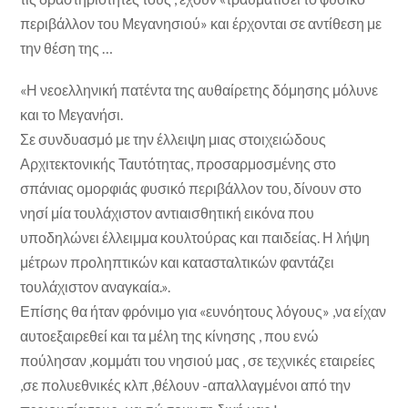
περιβάλλον του Μεγανησιού» και έρχονται σε αντίθεση με
την θέση της …
«Η νεοελληνική πατέντα της αυθαίρετης δόμησης μόλυνε
και το Μεγανήσι.
Σε συνδυασμό με την έλλειψη μιας στοιχειώδους
Αρχιτεκτονικής Ταυτότητας, προσαρμοσμένης στο
σπάνιας ομορφιάς φυσικό περιβάλλον του, δίνουν στο
νησί μία τουλάχιστον αντιαισθητική εικόνα που
υποδηλώνει έλλειμμα κουλτούρας και παιδείας. Η λήψη
μέτρων προληπτικών και κατασταλτικών φαντάζει
τουλάχιστον αναγκαία.».
Επίσης θα ήταν φρόνιμο για «ευνόητους λόγους» ,να είχαν
αυτοεξαιρεθεί και τα μέλη της κίνησης , που ενώ
πούλησαν ,κομμάτι του νησιού μας , σε τεχνικές εταιρείες
,σε πολυεθνικές κλπ ,θέλουν -απαλλαγμένοι από την