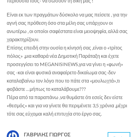
περιουσία τους- να σώσουν τη δική μας !
Είναι εκ των πραγμάτων δύσκολο να μας πείσετε , για την
αγνή σας πρόθεση όσο στα μέλη σας υπάρχουν οι
ανωτέρω , οι οποίοι σαφέστατα είναι μειοψηφία, αλλά σας
χαρακτηρίζουν.
Επίσης επειδή στην ουσία η κίνησή σας ,είναι ο «τρίτος
πόλος» ,μια καθαρά νέα Δημοτική Παράταξη και έχετε
προσεγγίσει το MEGANISINEWS,για να γίνει η «φωνή»
σας -και είναι φυσικά αναφαίρετο δικαίωμα σας-δεν
καταλαβαίνω τον λόγο που το πάτε στα «μουλωχτά»,τι
φοβάστε …μήπως το καταλάβουμε???
Πέρα από τα παραπάνω ,να θυμάστε ότι εσείς δεν είστε
«θεσμός» και για να γίνετε θα περιμένετε 3,5 χρόνια ,μέχρι
τότε σας εύχομαι καλή επιτυχία στο έργο σας.
ΓΑΒΡΊΛΗΣ ΓΙΏΡΓΟΣ