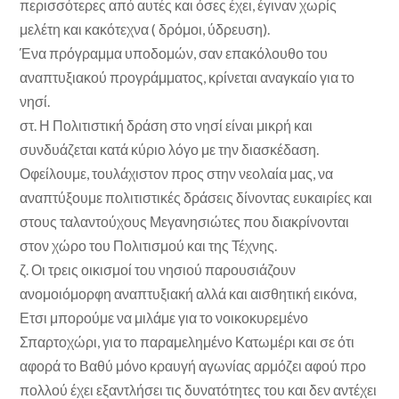
περισσότερες από αυτές και όσες έχει, έγιναν χωρίς
μελέτη και κακότεχνα ( δρόμοι, ύδρευση).
Ένα πρόγραμμα υποδομών, σαν επακόλουθο του
αναπτυξιακού προγράμματος, κρίνεται αναγκαίο για το
νησί.
στ. Η Πολιτιστική δράση στο νησί είναι μικρή και
συνδυάζεται κατά κύριο λόγο με την διασκέδαση.
Οφείλουμε, τουλάχιστον προς στην νεολαία μας, να
αναπτύξουμε πολιτιστικές δράσεις δίνοντας ευκαιρίες και
στους ταλαντούχους Μεγανησιώτες που διακρίνονται
στον χώρο του Πολιτισμού και της Τέχνης.
ζ. Οι τρεις οικισμοί του νησιού παρουσιάζουν
ανομοιόμορφη αναπτυξιακή αλλά και αισθητική εικόνα,
Ετσι μπορούμε να μιλάμε για το νοικοκυρεμένο
Σπαρτοχώρι, για το παραμελημένο Κατωμέρι και σε ότι
αφορά το Βαθύ μόνο κραυγή αγωνίας αρμόζει αφού προ
πολλού έχει εξαντλήσει τις δυνατότητες του και δεν αντέχει