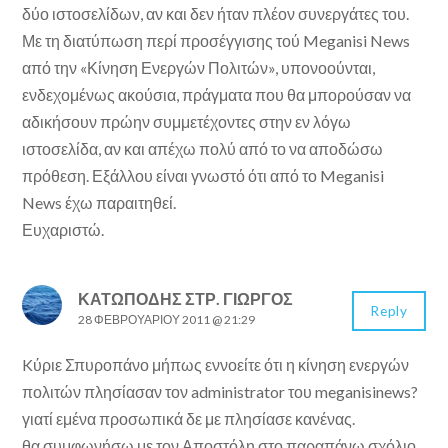
δύο ιστοσελίδων, αν και δεν ήταν πλέον συνεργάτες του.
Με τη διατύπωση περί προσέγγισης τού Meganisi News
από την «Κίνηση Ενεργών Πολιτών», υπονοούνται,
ενδεχομένως ακούσια, πράγματα που θα μπορούσαν να
αδικήσουν πρώην συμμετέχοντες στην εν λόγω
ιστοσελίδα, αν και απέχω πολύ από το να αποδώσω
πρόθεση. Εξάλλου είναι γνωστό ότι από το Meganisi
News έχω παραιτηθεί.
Ευχαριστώ.
ΚΑΤΩΠΌΔΗΣ ΣΤΡ. ΓΙΏΡΓΟΣ
Reply
28 ΦΕΒΡΟΥΑΡΊΟΥ 2011 @ 21:29
Kύριε Σπυροπάνο μήπως εννοείτε ότι η κίνηση ενεργών
πολιτών πλησίασαν τον administrator του meganisinews?
γιατί εμένα προσωπικά δε με πλησίασε κανένας.
θα συμφωνήσω με τον Αποστόλη στο παραπάνω σχόλιο.