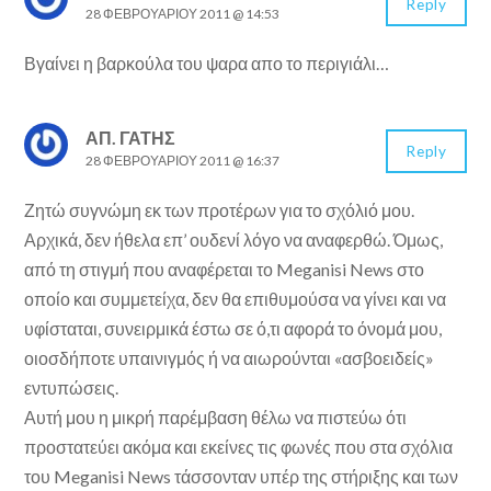
Reply
28 ΦΕΒΡΟΥΑΡΊΟΥ 2011 @ 14:53
Βγαίνει η βαρκούλα του ψαρα απο το περιγιάλι…
ΑΠ. ΓΑΤΉΣ
Reply
28 ΦΕΒΡΟΥΑΡΊΟΥ 2011 @ 16:37
Ζητώ συγνώμη εκ των προτέρων για το σχόλιό μου.
Αρχικά, δεν ήθελα επ’ ουδενί λόγο να αναφερθώ. Όμως,
από τη στιγμή που αναφέρεται το Meganisi News στο
οποίο και συμμετείχα, δεν θα επιθυμούσα να γίνει και να
υφίσταται, συνειρμικά έστω σε ό,τι αφορά το όνομά μου,
οιοσδήποτε υπαινιγμός ή να αιωρούνται «ασβοειδείς»
εντυπώσεις.
Αυτή μου η μικρή παρέμβαση θέλω να πιστεύω ότι
προστατεύει ακόμα και εκείνες τις φωνές που στα σχόλια
του Meganisi News τάσσονταν υπέρ της στήριξης και των