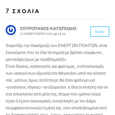
7 ΣΧΌΛΙΑ
ΣΠΥΡΟΠΑΝΟΣ ΚΑΤΩΠΟΔΗΣ
Reply
27 ΦΕΒΡΟΥΑΡΊΟΥ 2011 @ 14:20
Χαιρετίζω την διακήρυξη των ΕΝΕΡΓΩΝ ΠΟΛΙΤΩΝ, είναι
ένα κείμενο που σε όλα τα σημεία με βρίσκει σύμφωνο ,
μια σκέψη όμως με προβληματίζει.
Είναι δίκαιος, κατανοητός και φρόνιμος , ο αποκλεισμός
των «ασκούντων εξουσία στο Μεγανήσι»,από την κίνηση
σας , μήπως όμως αντίστοιχα ,θα ήταν φρόνιμο για
«ευνόητους λόγους» να εξαιρούσε ,η ίδια (η κίνηση) και να
είχε αποκλείσει από μέλη της, άτομα πού χρόνια τώρα
είχαν ή έχουν οικονομικές συναλλαγές με τον Δήμο
(συμφέροντα εννοώ) ή μέλη της ,που αποδεδειγμένα από
τις δραστηριότητές τους , έχουν «τραυματίσει το φυσικό