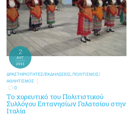
2
ΑΥΓ
2011
ΔΡΑΣΤΗΡΙΌΤΗΤΕΣ/ΕΚΔΗΛΏΣΕΙΣ
,
ΠΟΛΙΤΙΣΜΌΣ/
ΑΘΛΗΤΙΣΜΌΣ
0
To χορευτικό του Πολιτιστικού
Συλλόγου Επτανησίων Γαλατσίου στην
Ιταλία