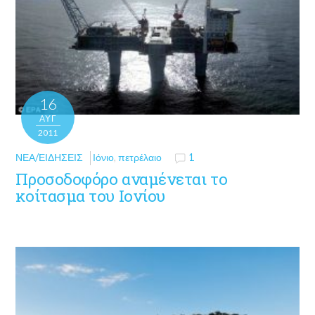
16
ΑΥΓ
2011
ΝΈΑ/ΕΙΔΉΣΕΙΣ
Ιόνιο
,
πετρέλαιο
1
Προσοδοφόρο αναμένεται το
κοίτασμα του Ιονίου