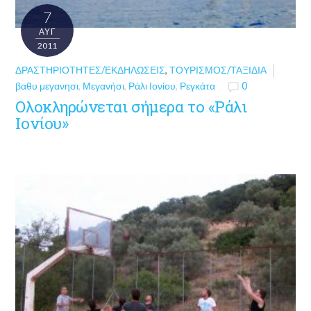
7
ΑΥΓ
2011
ΔΡΑΣΤΗΡΙΌΤΗΤΕΣ/ΕΚΔΗΛΏΣΕΙΣ
,
ΤΟΥΡΙΣΜΌΣ/ΤΑΞΊΔΙΑ
βαθυ μεγανησι
,
Μεγανήσι
,
Ράλι Ιονίου
,
Ρεγκάτα
0
Ολοκληρώνεται σήμερα το «Ράλι
Ιονίου»