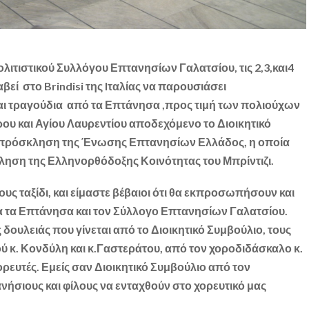
ολιτιστικού Συλλόγου Επτανησίων Γαλατσίου, τις 2,3,και4
βεί στο Brindisi της Iταλίας να παρουσιάσει
ι τραγούδια από τα Επτάνησα ,προς τιμή των πολιούχων
ου και Αγίου Λαυρεντίου αποδεχόμενο το Διοικητικό
 πρόσκληση της Ένωσης Επτανησίων Ελλάδος, η οποία
ληση της Ελληνορθόδοξης Κοινότητας του Μπρίντιζι.
υς ταξίδι, και είμαστε βέβαιοι ότι θα εκπροσωπήσουν και
α τα Επτάνησα και τον Σύλλογο Επτανησίων Γαλατσίου.
 δουλειάς που γίνεται από το Διοικητικό Συμβούλιο, τους
ύ κ. Κονδύλη και κ.Γαστεράτου, από τον χοροδιδάσκαλο κ.
ορευτές. Εμείς σαν Διοικητικό Συμβούλιο από τον
ήσιους και φίλους να ενταχθούν στο χορευτικό μας