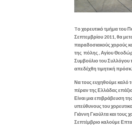
Tο χορευτικό τμήμα του Π
Σεπτεμβρίου 2011, θα μετα
παραδοσιακούς χορούς κα
της πόλης , Αγίου Θεοδώρ
Συμβούλιο του Συλλόγου
απεδέχθη τιμητική πρόσκ
Να τους ευχηθούμε καλό το
πέραν της Ελλάδας επάξι
Είναι μια επιβράβευση της
υπεύθυνους του χορευτικο
Γιάννη Γκούλτα και τους χ
Σεπτέμβριο καλούμε Επταν