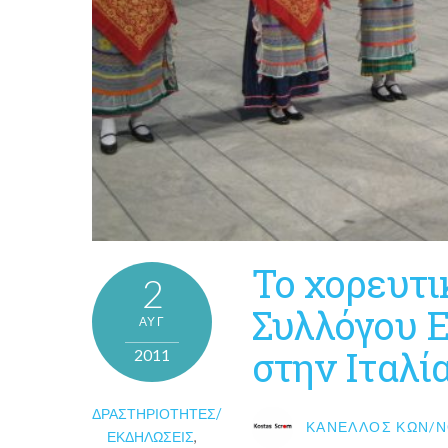
To χορευτι
2
Συλλόγου 
ΑΥΓ
στην Ιταλί
2011
ΔΡΑΣΤΗΡΙΌΤΗΤΕΣ/
ΚΑΝΈΛΛΟΣ ΚΩΝ/Ν
ΕΚΔΗΛΏΣΕΙΣ
,