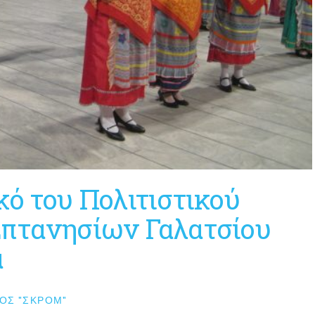
κό του Πολιτιστικού
Επτανησίων Γαλατσίου
α
ΟΣ "ΣΚΡΟΜ"