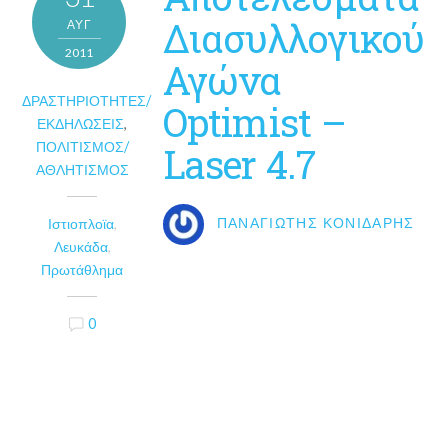
Διασυλλογικού
ΑΥΓ
2011
Αγώνα
ΔΡΑΣΤΗΡΙΌΤΗΤΕΣ/
Optimist –
ΕΚΔΗΛΏΣΕΙΣ
,
ΠΟΛΙΤΙΣΜΌΣ/
Laser 4.7
ΑΘΛΗΤΙΣΜΌΣ
Ιστιοπλοϊα
,
ΠΑΝΑΓΙΏΤΗΣ ΚΟΝΙΔΆΡΗΣ
Λευκάδα
,
Πρωτάθλημα
0