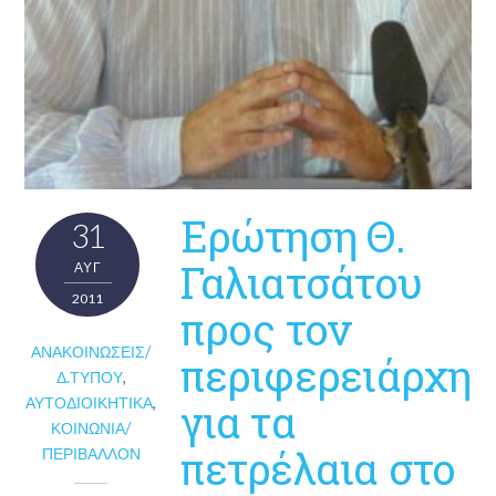
Ερώτηση Θ.
31
Γαλιατσάτου
ΑΥΓ
2011
προς τον
ΑΝΑΚΟΙΝΏΣΕΙΣ/
περιφερειάρχη
Δ.ΤΎΠΟΥ
,
ΑΥΤΟΔΙΟΙΚΗΤΙΚΆ
,
για τα
ΚΟΙΝΩΝΊΑ/
πετρέλαια στο
ΠΕΡΙΒΆΛΛΟΝ