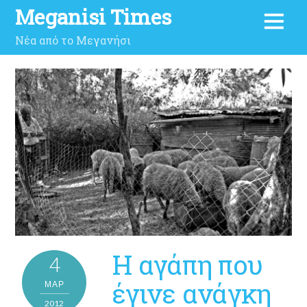
Meganisi Times
Νέα από το Μεγανήσι
Η αγάπη που
4
έγινε ανάγκη
ΜΑΡ
2012