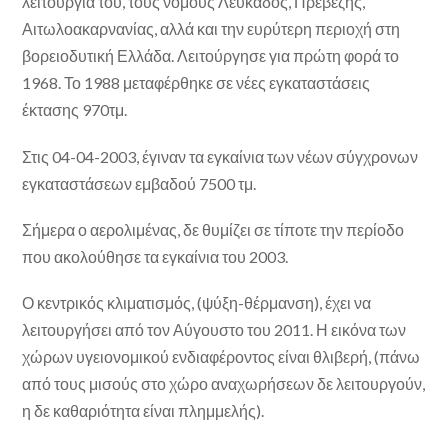
λειτουργία του, τους νομούς Λευκάδος, Πρεβέζης,
Αιτωλοακαρνανίας, αλλά και την ευρύτερη περιοχή στη
βορειοδυτική Ελλάδα. Λειτούργησε για πρώτη φορά το
1968. Το 1988 μεταφέρθηκε σε νέες εγκαταστάσεις
έκτασης 970τμ.
Στις 04-04-2003, έγιναν τα εγκαίνια των νέων σύγχρονων
εγκαταστάσεων εμβαδού 7500 τμ.
Σήμερα ο αερολιμένας, δε θυμίζει σε τίποτε την περίοδο
που ακολούθησε τα εγκαίνια του 2003.
Ο κεντρικός κλιματισμός, (ψύξη-θέρμανση), έχει να
λειτουργήσει από τον Αύγουστο του 2011. Η εικόνα των
χώρων υγειονομικού ενδιαφέροντος είναι θλιβερή, (πάνω
από τους μισούς στο χώρο αναχωρήσεων δε λειτουργούν,
η δε καθαριότητα είναι πλημμελής).