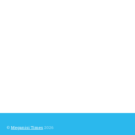
©
Meganisi Times
2026