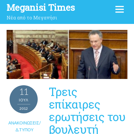
Meganisi Times
Νέα από το Μεγανήσι
Τρεις
11
επίκαιρες
ΙΟΎΛ
2012
ερωτήσεις του
ΑΝΑΚΟΙΝΏΣΕΙΣ/
βουλευτή
Δ.ΤΎΠΟΥ