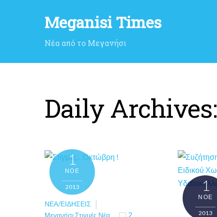
Meganisi Times
Νέα από το Μεγανήσι
Daily Archives
1
ΝΟΈ
1
2013
ΝΟΈ
ΝΈΑ/ΕΙΔΉΣΕΙΣ
2013
Μεγανήσι Στιγμές Νέα
2