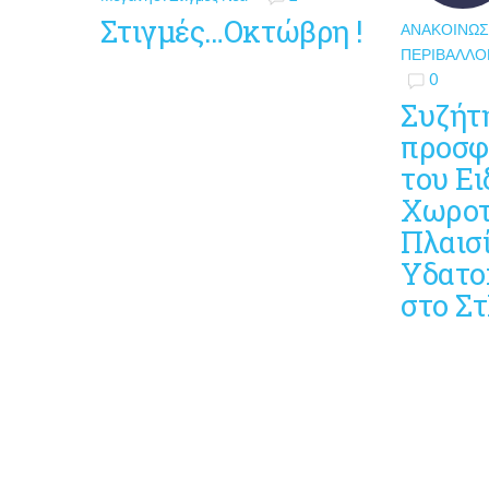
Στιγμές…Οκτώβρη !
ΑΝΑΚΟΙΝΏΣ
ΠΕΡΙΒΆΛΛΟ
0
Συζήτ
προσφ
του Ει
Χωροτ
Πλαισ
Υδατο
στο Σ