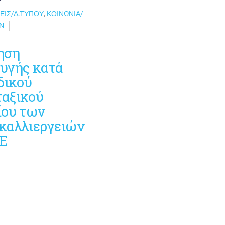
ΕΙΣ/Δ.ΤΎΠΟΥ
,
ΚΟΙΝΩΝΊΑ/
Ν
ηση
υγής κατά
δικού
αξικού
ίου των
καλλιεργειών
τΕ