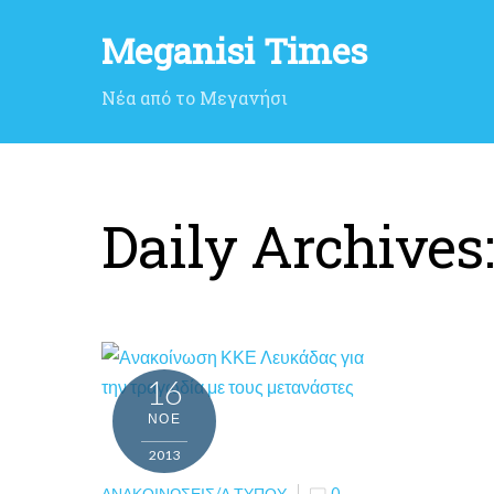
Meganisi Times
Νέα από το Μεγανήσι
Daily Archives
16
ΝΟΈ
2013
ΑΝΑΚΟΙΝΏΣΕΙΣ/Δ.ΤΎΠΟΥ
0