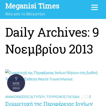
Meganisi Times
Νέα από το Μεγανήσι
Daily Archives:
9
Νοεμβρίου 2013
9
ΝΟΈ
2013
ΑΝΑΚΟΙΝΏΣΕΙΣ/Δ.ΤΎΠΟΥ
,
ΤΟΥΡΙΣΜΌΣ/ΤΑΞΊΔΙΑ
0
Συμμετοχή της Περιφέρειας Ιονίων