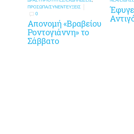
ΠΡΌΣΩΠΑ/ΣΥΝΕΝΤΕΎΞΕΙΣ
Έφυγε
0
Αντιγ
Απονομή «Βραβείου
Ροντογιάννη» το
Σάββατο