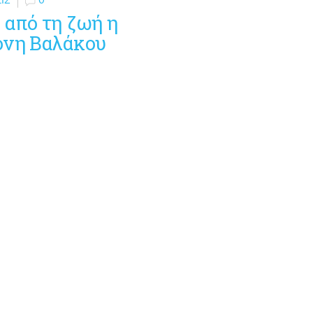
 από τη ζωή η
όνη Βαλάκου