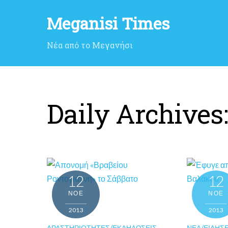
Meganisi Times
Νέα από το Μεγανήσι
Daily Archives
12
12
ΝΟΈ
ΝΟΈ
2013
2013
ΔΡΑΣΤΗΡΙΌΤΗΤΕΣ/ΕΚΔΗΛΏΣΕΙΣ
,
ΝΈΑ/ΕΙΔΉΣΕ