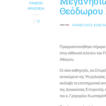
Μεγανησιώ
ΠΑΙΔΕΊΑ/
Θεόδωρου 
ΘΡΗΣΚΕΊΑ
0
ΚΑΝΈΛΛΟΣ ΚΩΝ/Ν
Πραγματοποιήθηκε σήμερα 
στην αίθουσα τελετών του 
Αθηνών.
Οι νέοι καθηγητές, κα Σπυρι
αντικείμενο της Ψυχολογίας 
ανέλαβε το επιστημονικό αν
της Διοικούσας Επιτροπής 
του κ. Γρηγορίου Κωσταρά