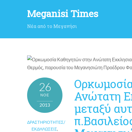
Meganisi Times
Νέα από το Μεγανήσι
Ορκωμοσία
26
Ανώτατη Ε
ΝΟΈ
μεταξύ αυ
2013
π.Βασιλείο
ΔΡΑΣΤΗΡΙΌΤΗΤΕΣ/
ΕΚΔΗΛΏΣΕΙΣ
,