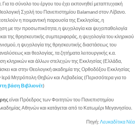
 Για το σύνολο του έργου του έχει εκπονηθεί μεταπτυχιακή
 Θεολογική Σχολή του Πανεπιστημίου Balamand στον Λίβανο.
οτελούν η ποιμαντική παρουσία της Εκκλησίας, η
ηση με την προσωπικότητα, η ψυχολογία και ψυχοπαθολογία
και της θρησκευτικής συμπεριφοράς, η ψυχολογία του κληρικού
ανισμού, η ψυχολογία της θρησκευτικής διαστάσεως του
ναλύσεως και θεολογίας, τα ζητήματα λειτουργικής κ.α.
ωση κληρικών και άλλων στελεχών της Εκκλησίας (Ελλάδα,
δάσκει και στην Θεολογική ακαδημία της Ορθοδόξου Εκκλησίας
ν Ιερά Μητρόπολη Θηβών και Λεβαδείας (Περισσότερα για το
 στη βάση Βιβλιονέτ
)
ρης
είναι Πρόεδρος των Φοιτητών του Πανεπιστημίου
καδημίας Αθηνών και κατάγεται από το Κατωμέρι Μεγανησίου.
Πηγή:
Λευκαδίτικα Νέα