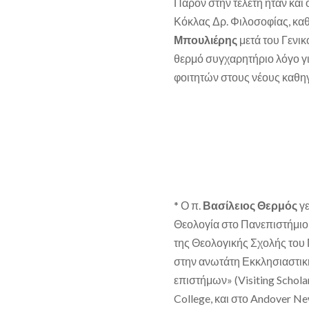
Παρόν στην τελετή ήταν και 
Κόκλας Δρ. Φιλοσοφίας, κα
Μπουλιέρης
μετά του Γενι
θερμό συγχαρητήριο λόγο γι
φοιτητών στους νέους καθηγ
* Ο π.
Βασίλειος Θερμός
γε
Θεολογία στο Πανεπιστήμιο 
της Θεολογικής Σχολής του
στην ανωτάτη Εκκλησιαστικ
επιστήμων» (Visiting Schola
College, και στο Andover Ne