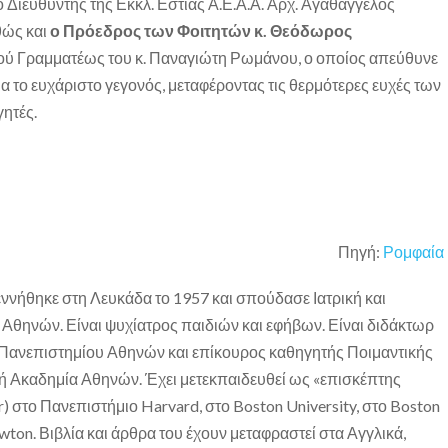
ο Διευθυντής της Εκκλ. Εστίας Α.Ε.Α.Α. Αρχ. Αγαθαγγέλος
θώς και
ο Πρόεδρος των Φοιτητών κ. Θεόδωρος
κού Γραμματέως του κ. Παναγιώτη Ρωμάνου, ο οποίος απεύθυνε
α το ευχάριστο γεγονός, μεταφέροντας τις θερμότερες ευχές των
ητές.
Πηγή:
Ρομφαία
ννήθηκε στη Λευκάδα το 1957 και σπούδασε Ιατρική και
Αθηνών. Είναι ψυχίατρος παιδιών και εφήβων. Είναι διδάκτωρ
 Πανεπιστημίου Αθηνών και επίκουρος καθηγητής Ποιμαντικής
ή Ακαδημία Αθηνών. Έχει μετεκπαιδευθεί ως «επισκέπτης
r) στο Πανεπιστήμιο Harvard, στο Boston University, στο Boston
wton. Βιβλία και άρθρα του έχουν μεταφραστεί στα Αγγλικά,