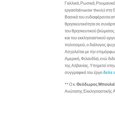
Γαλλικά, Ρωσικά, Ρουμανικά.
εργασία(master thesis) στη
Βασικά του ενδιαφέροντα απ
θρησκευτικότητα σε συνάρτ
του θρησκευτικού βιώματος 
και του εκκλησιαστικού οργ
πολιτισμού, ο διάλογος ψυχα
Ασχολείται με την επιμόρφ
Αμερική, Φιλανδία), ενώ δι
της Αλβανίας. Υπηρετεί στη
συγγραφικό του έργο
δείτε
** Ο κ.
Θεόδωρος Μπουλιέ
Ανώτατης Εκκλησιαστικής Α