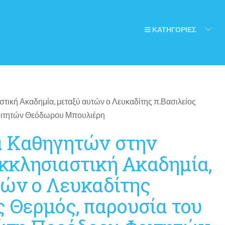
ΚΑΤΗΓΟΡΙΕΣ
 Καθηγητών στην
κκλησιαστική Ακαδημία,
τών ο Λευκαδίτης
ς Θερμός, παρουσία του