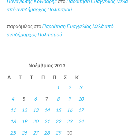
Παναγιώτης Κονιδάρης
στο
Παραίτηση Ευαγγελίας Μελά
από αντιδήμαρχος Πολιτισμού
παραόμιλος
στο
Παραίτηση Ευαγγελίας Μελά από
αντιδήμαρχος Πολιτισμού
Νοέμβριος 2013
Δ
Τ
Τ
Π
Π
Σ
Κ
1
2
3
4
5
6
7
8
9
10
11
12
13
14
15
16
17
18
19
20
21
22
23
24
25
26
27
28
29
30