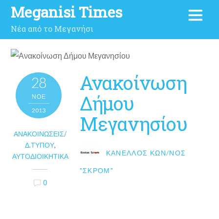
Meganisi Times
Νέα από το Μεγανήσι
Ανακοίνωση
28
Δήμου
ΝΟΈ
2013
Μεγανησίου
ΑΝΑΚΟΙΝΏΣΕΙΣ/
Δ.ΤΎΠΟΥ
,
ΚΑΝΈΛΛΟΣ ΚΩΝ/ΝΟΣ
ΑΥΤΟΔΙΟΙΚΗΤΙΚΆ
"ΣΚΡΟΜ"
0