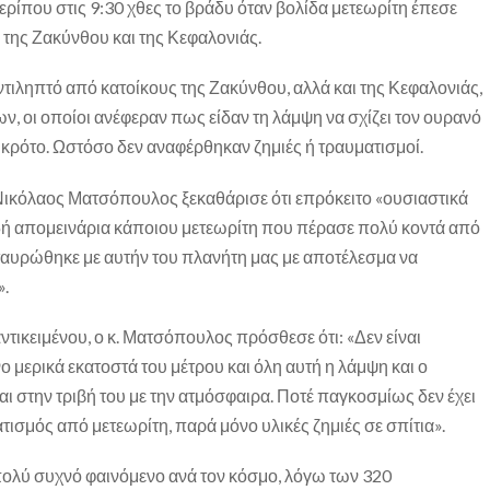
ίπου στις 9:30 χθες το βράδυ όταν βολίδα μετεωρίτη έπεσε
της Ζακύνθου και της Κεφαλονιάς.
ντιληπτό από κατοίκους της Ζακύνθου, αλλά και της Κεφαλονιάς,
ν, οι οποίοι ανέφεραν πως είδαν τη λάμψη να σχίζει τον ουρανό
κρότο. Ωστόσο δεν αναφέρθηκαν ζημιές ή τραυματισμοί.
ικόλαος Ματσόπουλος ξεκαθάρισε ότι επρόκειτο «ουσιαστικά
αδή απομεινάρια κάποιου μετεωρίτη που πέρασε πολύ κοντά από
ασταυρώθηκε με αυτήν του πλανήτη μας με αποτέλεσμα να
».
ντικειμένου, ο κ. Ματσόπουλος πρόσθεσε ότι: «Δεν είναι
νο μερικά εκατοστά του μέτρου και όλη αυτή η λάμψη και ο
ι στην τριβή του με την ατμόσφαιρα. Ποτέ παγκοσμίως δεν έχει
τισμός από μετεωρίτη, παρά μόνο υλικές ζημιές σε σπίτια».
ι πολύ συχνό φαινόμενο ανά τον κόσμο, λόγω των 320