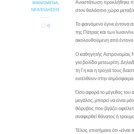
Αναστάτωση προκλήθηκε περ
ΦΑΙΝΌΜΕΝΑ
,
ΝΈΑ/ΕΙΔΉΣΕΙΣ
στον θαλάσσιο χώρο μεταξύ 
Το φαινόμενο έγινε έντονα α
0
της Πάτρας και των Ιωαννίνω
ακολουθούμενη από έντονο 
Ο καθηγητής Αστρονομίας Ν
για βολίδα μετεωρίτη. Δηλ
τη Γη και η τροχιά τους δι
εισέλθουν στην ατμόσφαιρα
Όσο αφορά το μέγεθος του α
μεγάλος, μπορεί να είναι μό
θόρυβος που βγάζει οφείλετα
αναφερθεί θάνατος ή τραυμα
Τέλος, επισήμανε ότι «είνα