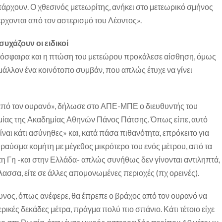
ρχουν. Ο χθεσινός μετεωρίτης, ανήκει στο μετεωρικό σμήνος
ρχονται από τον αστερισμό του Λέοντος».
υχάζουν οι ειδικοί
μόσφαιρα και η πτώση του μετεώρου προκάλεσε αίσθηση, όμως
 μάλλον ένα κοινότοπο συμβάν, που απλώς έτυχε να γίνει
πό τον ουρανό», δήλωσε στο ΑΠΕ-ΜΠΕ ο διευθυντής του
ίας της Ακαδημίας Αθηνών Πάνος Πάτσης. Όπως είπε, αυτό
είναι κάτι ασύνηθες» και, κατά πάσα πιθανότητα, επρόκειτο για
θραύσμα κομήτη με μέγεθος μικρότερο του ενός μέτρου, από τα
η Γη -και στην Ελλάδα- απλώς συνήθως δεν γίνονται αντιληπτά,
άλασσα, είτε σε άλλες απομονωμένες περιοχές (πχ ορεινές).
δυνος, όπως ανέφερε, θα έπρεπε ο βράχος από τον ουρανό να
ερικές δεκάδες μέτρα, πράγμα πολύ πιο σπάνιο. Κάτι τέτοιο είχε