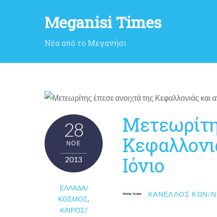
Meganisi Times
Νέα από το Μεγανήσι
Μετεωρίτη
28
Κεφαλλονι
ΝΟΈ
Ιόνιο
2013
ΕΛΛΆΔΑ/
ΚΑΝΈΛΛΟΣ ΚΩΝ/Ν
ΚΌΣΜΟΣ
,
ΚΑΙΡΌΣ/