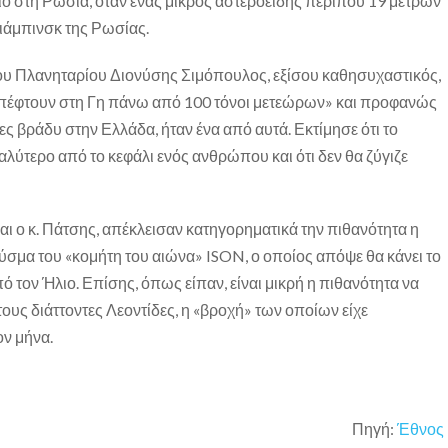
ο στη Ρωσία, όταν ένας μικρός αστεροειδής περίπου 19 μέτρων
ιάμπινσκ της Ρωσίας.
ιου Πλανηταρίου Διονύσης Σιμόπουλος, εξίσου καθησυχαστικός,
πέφτουν στη Γη πάνω από 100 τόνοι μετεώρων» και προφανώς
ες βράδυ στην Ελλάδα, ήταν ένα από αυτά. Εκτίμησε ότι το
αλύτερο από το κεφάλι ενός ανθρώπου και ότι δεν θα ζύγιζε
αι ο κ. Πάτσης, απέκλεισαν κατηγορηματικά την πιθανότητα η
ύσμα του «κομήτη του αιώνα» ISON, ο οποίος απόψε θα κάνει το
 τον Ήλιο. Επίσης, όπως είπαν, είναι μικρή η πιθανότητα να
ους διάττοντες Λεοντίδες, η «βροχή» των οποίων είχε
ον μήνα.
Πηγή:
Έθνος