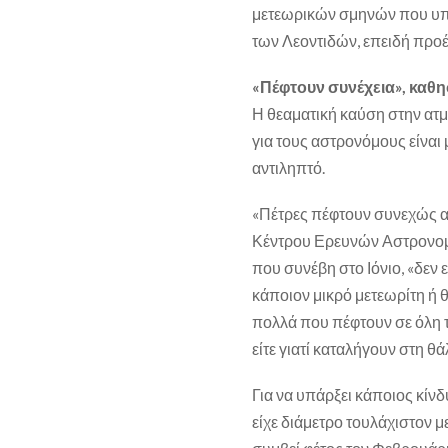
μετεωρικών σμηνών που υπά
των Λεοντιδών, επειδή προέ
«Πέφτουν συνέχεια», καθησ
Η θεαματική καύση στην ατ
για τους αστρονόμους είναι
αντιληπτό.
«Πέτρες πέφτουν συνεχώς α
Κέντρου Ερευνών Αστρονομ
που συνέβη στο Ιόνιο, «δεν 
κάποιον μικρό μετεωρίτη ή 
πολλά που πέφτουν σε όλη τ
είτε γιατί καταλήγουν στη θ
Για να υπάρξει κάποιος κίν
είχε διάμετρο τουλάχιστον μ