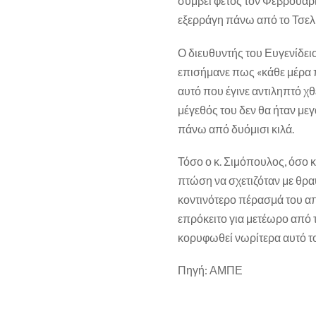
συμβεί φέτος τον Φεβρουάρι
εξερράγη πάνω από το Τσελ
Ο διευθυντής του Ευγενίδε
επισήμανε πως «κάθε μέρα 
αυτό που έγινε αντιληπτό χθ
μέγεθός του δεν θα ήταν μεγ
πάνω από δυόμισι κιλά.
Τόσο ο κ. Σιμόπουλος, όσο κ
πτώση να σχετιζόταν με θρα
κοντινότερο πέρασμά του από
επρόκειτο για μετέωρο από τ
κορυφωθεί νωρίτερα αυτό τ
Πηγή: ΑΜΠΕ