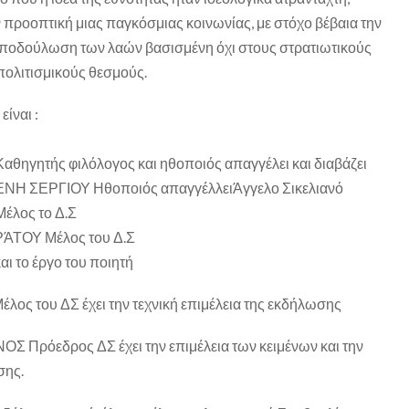
 προοπτική μιας παγκόσμιας κοινωνίας, με στόχο βέβαια την
υποδούλωση των λαών βασισμένη όχι στους στρατιωτικούς
ολιτισμικούς θεσμούς.
ίναι :
γητής φιλόλογος και ηθοποιός απαγγέλει και διαβάζει
ΕΝΗ ΣΕΡΓΙΟΥ Ηθοποιός απαγγέλλειΆγγελο Σικελιανό
λος το Δ.Σ
ΤΟΥ Μέλος του Δ.Σ
ι το έργο του ποιητή
ς του ΔΣ έχει την τεχνική επιμέλεια της εκδήλωσης
 Πρόεδρος ΔΣ έχει την επιμέλεια των κειμένων και την
σης.