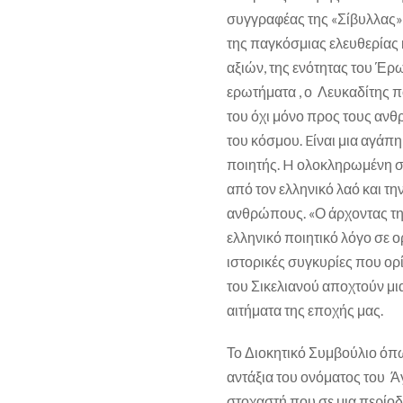
συγγραφέας της «Σίβυλλας»,
της παγκόσμιας ελευθερίας 
αξιών, της ενότητας του Έρ
ερωτήματα , ο Λευκαδίτης π
του όχι μόνο προς τους αν
του κόσμου. Eίναι μια αγάπ
ποιητής. H ολοκληρωμένη σ
από τον ελληνικό λαό και τη
ανθρώπους. «Ο άρχοντας τη
ελληνικό ποιητικό λόγο σε 
ιστορικές συγκυρίες που ορί
του Σικελιανού αποχτούν μι
αιτήματα της εποχής μας.
Το Διοκητικό Συμβούλιο όπ
αντάξια του ονόματος του 
στοχαστή που σε μια περίοδο