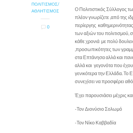
ΠΟΛΙΤΙΣΜΌΣ/
Ο Πολιτιστικός Σύλλογος τ
ΑΘΛΗΤΙΣΜΌΣ
πλέον γνωρίζετε ,από της ι
περίεργης καθημερινότητα
0
των αξιών του πολιτισμού, 
κάθε χρονιά με πολύ δουλειά
,προσωπικότητες των γραμμ
στα Επτάνησα αλλά και πανε
αλλά και γεγονότα που έχου
γενικότερα την Ελλάδα. Το 
συνεχίσει να προσφέρει αθό
Έχει παρουσιάσει μέχρις κα
-Τον Διονύσιο Σολωμό
-Τον Νίκο Καββαδία