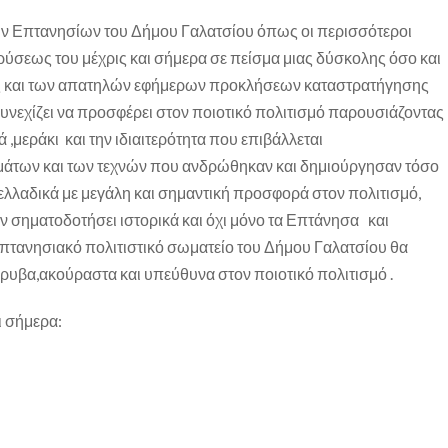
ων Επτανησίων του Δήμου Γαλατσίου όπως οι περισσότεροι
δρύσεως του μέχρις και σήμερα σε πείσμα μιας δύσκολης όσο και
ς και των απατηλών εφήμερων προκλήσεων καταστρατήγησης
συνεχίζει να προσφέρει στον ποιοτικό πολιτισμό παρουσιάζοντας
 ,μεράκι και την ιδιαιτερότητα που επιβάλλεται
άτων και των τεχνών που ανδρώθηκαν και δημιούργησαν τόσο
λλαδικά με μεγάλη και σημαντική προσφορά στον πολιτισμό,
ν σηματοδοτήσει ιστορικά και όχι μόνο τα Επτάνησα και
Επτανησιακό πολιτιστικό σωματείο του Δήμου Γαλατσίου θα
ρυβα,ακούραστα και υπεύθυνα στον ποιοτικό πολιτισμό .
ι σήμερα: