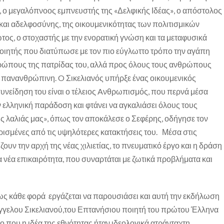
 ο μεγαλόπνοος εμπνευστής της «Δελφικής Ιδέας», ο απόστολος
και αδελφοσύνης, της οικουμενικότητας των πολιτισμικών
ωτος, ο στοχαστής με την ενορατική γνώση και τα μεταφυσικά
οιητής που διατύπωσε με τον πιο εύγλωττο τρόπο την αγάπη
θρώπους της πατρίδας του, αλλά προς όλους τους ανθρώπους
η πανανθρώπινη. O Σικελιανός υπήρξε ένας οικουμενικός
υνείδηση του είναι ο τέλειος Aνθρωπισμός, που περνά μέσα
ν ελληνική παράδοση και φτάνει να αγκαλιάσει όλους τους
ς λαλιάς μας», όπως τον αποκάλεσε ο Σεφέρης, οδήγησε τον
ορισμένες από τις υψηλότερες κατακτήσεις του. Μέσα στις
ζουν την αρχή της νέας χιλιετίας, το πνευματικό έργο και η δράση
α νέα επικαιρότητα, που συναρτάται με ζωτικά προβλήματα και
ως κάθε φορά εργάζεται να παρουσιάσει και αυτή την εκδήλωση
Άγγελου Σικελιανού,του Επτανήσιου ποιητή του πρώτου Έλληνα
 που η ιδέα της εθνότητας ήταν ιδεολογικά ατράνταχτη,