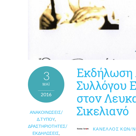
Εκδήλωση 
3
Συλλόγου 
ΜΑΪ́
στον Λευκα
2016
Σικελιανό
ΑΝΑΚΟΙΝΏΣΕΙΣ/
Δ.ΤΎΠΟΥ
,
ΔΡΑΣΤΗΡΙΌΤΗΤΕΣ/
ΚΑΝΈΛΛΟΣ ΚΩΝ/Ν
ΕΚΔΗΛΏΣΕΙΣ
,