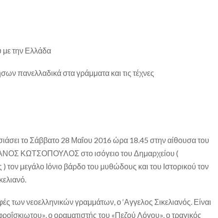
 με την Ελλάδα
ων πανελλαδικά στα γράμματα και τις τέχνες
σιάσει το Σάββατο 28 Μαΐου 2016 ώρα 18.45 στην αίθουσα του
ΘΑΝΟΣ ΚΩΤΣΟΠΟΥΛΟΣ στο ισόγειο του Δημαρχείου (
 ) τον μεγάλο Ιόνιο βάρδο του μυθώδους και του Ιστορικού τον
κελιανό.
ές των νεοελληνικών γραμμάτων, ο ‘Αγγελος Σικελιανός. Είναι
φροΐσκιωτου», ο οραματιστής του «Πεζού Λόγου», ο τραγικός