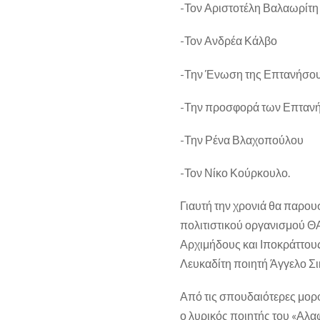
-Τον Αριστοτέλη Βαλαωρίτη
-Τον Ανδρέα Κάλβο
-Την Ένωση της Επτανήσου
-Την προσφορά των Επτανήσ
-Την Ρένα Βλαχοπούλου
-Τον Νίκο Κούρκουλο.
Γιαυτή την χρονιά θα παρου
πολιτιστικού οργανισμού 
Αρχιμήδους και Ιποκράττους
Λευκαδίτη ποιητή Άγγελο Σι
Από τις σπουδαιότερες μορφ
ο λυρικός ποιητής του «Αλα