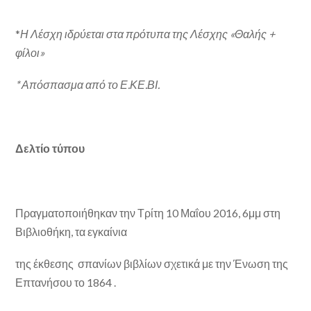
*
Η Λέσχη ιδρύεται στα πρότυπα της Λέσχης «Θαλής +
φίλοι»
* Απόσπασμα από το Ε.ΚΕ.ΒΙ.
Δελτίο τύπου
Πραγματοποιήθηκαν την Τρίτη 10 Μαΐου 2016, 6μμ στη
Βιβλιοθήκη, τα εγκαίνια
της έκθεσης σπανίων βιβλίων σχετικά με την Ένωση της
Επτανήσου το 1864 .