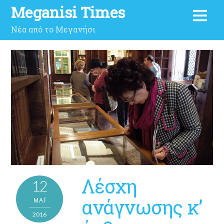
Meganisi Times
Νέα από το Μεγανήσι
Λέσχη
12
ανάγνωσης κ’
ΜΑΪ́
2016