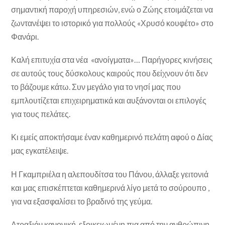
σημαντική παροχή υπηρεσιών, ενώ ο Ζώης ετοιμάζεται να
ζωντανέψει το ιστορικό για πολλούς «Χρυσό κουφέτο» στο
Φανάρι.
Καλή επιτυχία στα νέα «ανοίγματα»… Παρήγορες κινήσεις
σε αυτούς τους δύσκολους καιρούς που δείχνουν ότι δεν
το βάζουμε κάτω. Συν μεγάλο για το νησί μας που
εμπλουτίζεται επιχειρηματικά και αυξάνονται οι επιλογές
για τους πελάτες.
Κι εμείς αποκτήσαμε έναν καθημερινό πελάτη αφού ο Δίας
μας εγκατέλειψε.
Η Γκαμπριέλα η αλεπουδίτσα του Πάνου, άλλαξε γειτονιά
και μας επισκέπτεται καθημερινά λίγο μετά το σούρουπο ,
για να εξασφαλίσει το βραδινό της γεύμα.
Ατραξιόν κανονική ,εξοικειωμένη πια από την ανθρώπινη