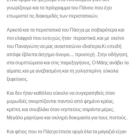
γνωρίζουμε και το πρόγραμμα του Πάνου που έχει
επωμιστεί τις διακομιδές των περιστατικών.
Αρκετά και τα περιστατικά του Πάσχα με σοβαρότερα και
πιο ελαφριά που ευτυχώς ήταν περαστικά, και με εκείνο
του Παναγιώτη να μας αναστατώνει ιδιαίτερα.Κι επειδή
απόψε έβλεπα άσχημο όνειρο…. προσοχή . Στην οδήγηση,
στα συμπτώματα και στις παρεξηγήσεις. Ο Μάης ανάβει τα
αίματα, και με ανεβασμένη και τη χοληστερίνη εύκολα
ξεφεύγεις.
Και δεν ήταν καθόλου εύκολο να συγκρατηθείς όταν
μυρωδιές σκορπίζονται παντού από ψημένο κρέας,
κρέπα, και σουβλάκι όταν νηστεύεις σαράντα μέρες.
Μεγάλο μαρτύριο και σκληρή δοκιμασία για τους πιστούς .
Και φέτος που το Πάσχα έπεσε αργά όλα τα μαγαζιά είχαν