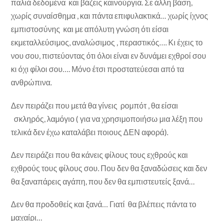
παλιά δεδομένα και βάζεις καινούργια. Σε άλλη βάση,
χωρίς συναίσθημα , και πάντα επιφυλακτικά… χωρίς ίχνος
εμπιστοσύνης και με απόλυτη γνώση ότι είσαι
εκμεταλλεύσιμος, αναλώσιμος , περαστικός…. Κι έχεις το
νου σου, πιστεύοντας ότι όλοι είναι εν δυνάμει εχθροί σου
κι όχι φίλοι σου…. Μόνο έτσι προστατεύεσαι από τα
ανθρώπινα.
Δεν πειράζει που μετά θα γίνεις ρομπότ , θα είσαι
σκληρός, λαμόγιο ( για να χρησιμοποιήσω μια λέξη που
τελικά δεν έχω καταλάβει ποιους ΔΕΝ αφορά).
Δεν πειράζει που θα κάνεις φίλους τους εχθρούς και
εχθρούς τους φίλους σου. Που δεν θα ξαναδώσεις και δεν
θα ξαναπάρεις αγάπη, που δεν θα εμπιστευτείς ξανά…
Δεν θα προδοθείς και ξανά… Γιατί θα βλέπεις πάντα το
μαχαίρι…