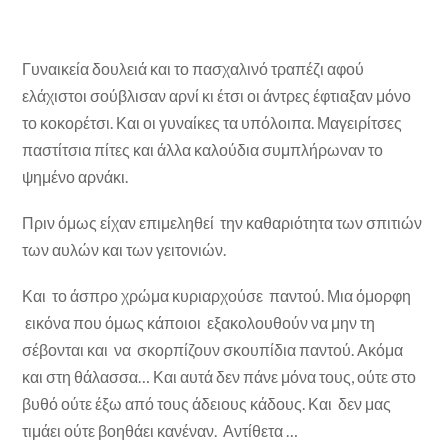
Γυναικεία δουλειά και το πασχαλινό τραπέζι αφού
ελάχιστοι σούβλισαν αρνί κι έτσι οι άντρες έφτιαξαν μόνο
το κοκορέτσι. Και οι γυναίκες τα υπόλοιπα. Μαγειρίτσες
παστίτσια πίτες και άλλα καλούδια συμπλήρωναν το
ψημένο αρνάκι.
Πριν όμως είχαν επιμεληθεί την καθαριότητα των σπιτιών
των αυλών και των γειτονιών.
Και το άσπρο χρώμα κυριαρχούσε παντού. Μια όμορφη
εικόνα που όμως κάποιοι εξακολουθούν να μην τη
σέβονται και να σκορπίζουν σκουπίδια παντού. Ακόμα
και στη θάλασσα… Και αυτά δεν πάνε μόνα τους, ούτε στο
βυθό ούτε έξω από τους άδειους κάδους. Και δεν μας
τιμάει ούτε βοηθάει κανέναν. Αντίθετα …