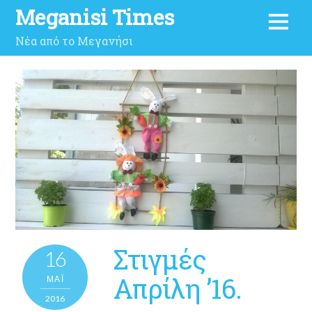
Meganisi Times
Νέα από το Μεγανήσι
Στιγμές
16
Απρίλη ’16.
ΜΑΪ́
2016