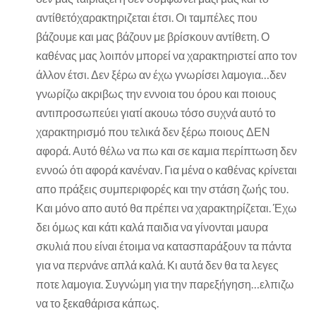
αντίθετόχαρακτηριζεται έτσι. Οι ταμπέλες που
βάζουμε και μας βάζουν με βρίσκουν αντίθετη. Ο
καθένας μας λοιπόν μπορεί να χαρακτηριστεί απο τον
άλλον έτσι. Δεν ξέρω αν έχω γνωρίσει λαμογια…δεν
γνωρίζω ακριβως την εννοια του όρου και ποιους
αντιπροσωπεύει γιατί ακουω τόσο συχνά αυτό το
χαρακτηρισμό που τελικά δεν ξέρω ποιους ΔΕΝ
αφορά. Αυτό θέλω να πω και σε καμια περίπτωση δεν
εννοώ ότι αφορά κανέναν. Για μένα ο καθένας κρίνεται
απο πράξεις συμπεριφορές και την στάση ζωής του.
Και μόνο απο αυτό θα πρέπει να χαρακτηρίζεται. Έχω
δει όμως και κάτι καλά παιδια να γίνονται μαυρα
σκυλιά που είναι έτοιμα να κατασπαράξουν τα πάντα
για να περνάνε απλά καλά. Κι αυτά δεν θα τα λεγες
ποτε λαμογια. Συγνώμη για την παρεξήγηση…ελπιζω
να το ξεκαθάρισα κάπως.