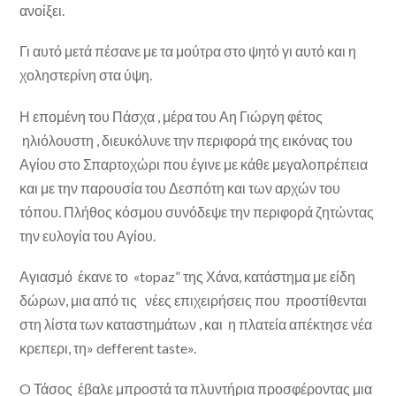
ανοίξει.
Γι αυτό μετά πέσανε με τα μούτρα στο ψητό γι αυτό και η
χοληστερίνη στα ύψη.
Η επομένη του Πάσχα , μέρα του Αη Γιώργη φέτος
ηλιόλουστη , διευκόλυνε την περιφορά της εικόνας του
Αγίου στο Σπαρτοχώρι που έγινε με κάθε μεγαλοπρέπεια
και με την παρουσία του Δεσπότη και των αρχών του
τόπου. Πλήθος κόσμου συνόδεψε την περιφορά ζητώντας
την ευλογία του Αγίου.
Αγιασμό έκανε το «topaz” της Χάνα, κατάστημα με είδη
δώρων, μια από τις νέες επιχειρήσεις που προστίθενται
στη λίστα των καταστημάτων , και η πλατεία απέκτησε νέα
κρεπερι, τη» defferent taste».
O Τάσος έβαλε μπροστά τα πλυντήρια προσφέροντας μια