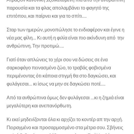
παρουσία και τα φλας απολαμβάνει το φαγητό της
επιτόπου, και παίρνει και για το σπίτι….
Σταρ των ημερών, μονοπώλησε το ενδιαφέρον και έγινε η
νέα μας φίλη… Κι αυτή η φιλία είναι πιο ακίνδυνη από την
ανθρώπινη. Την προτιμώ….
Γιατί όταν απλώνεις το χέρι σου να δώσεις σε ένα
σαρκοφάγο πεινασμένο ζώο, το τραβάς φοβισμένα
περιμένοντας ότι κάποια στιγμή θα στο δαγκώσει, και
φυλάγεσαι… κι ίσως να μην σε δαγκώσει ποτέ….
Από τα ανθρώπινα όμως δεν φυλάγεσαι …κι η ζημιά είναι
μεγαλύτερη και ανεπανόρθωτη.
Κι εκεί μηδενίζονται όλα κι αρχίζει το κοντέρ απ την αρχή.
Πειραγμένο και προσαρμοσμένο στα μέτρα σου. Σβήνεις