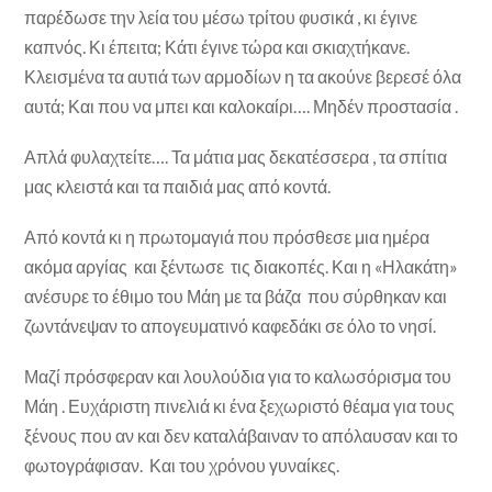
παρέδωσε την λεία του μέσω τρίτου φυσικά , κι έγινε
καπνός. Κι έπειτα; Κάτι έγινε τώρα και σκιαχτήκανε.
Κλεισμένα τα αυτιά των αρμοδίων η τα ακούνε βερεσέ όλα
αυτά; Και που να μπει και καλοκαίρι…. Μηδέν προστασία .
Απλά φυλαχτείτε…. Τα μάτια μας δεκατέσσερα , τα σπίτια
μας κλειστά και τα παιδιά μας από κοντά.
Από κοντά κι η πρωτομαγιά που πρόσθεσε μια ημέρα
ακόμα αργίας και ξέντωσε τις διακοπές. Και η «Ηλακάτη»
ανέσυρε το έθιμο του Μάη με τα βάζα που σύρθηκαν και
ζωντάνεψαν το απογευματινό καφεδάκι σε όλο το νησί.
Μαζί πρόσφεραν και λουλούδια για το καλωσόρισμα του
Μάη . Ευχάριστη πινελιά κι ένα ξεχωριστό θέαμα για τους
ξένους που αν και δεν καταλάβαιναν το απόλαυσαν και το
φωτογράφισαν. Και του χρόνου γυναίκες.