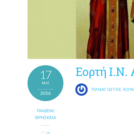
Εορτή Ι.Ν.
17
ΜΑΪ́
ΠΑΝΑΓΙΏΤΗΣ ΚΟΝ
2016
ΠΑΙΔΕΊΑ/
ΘΡΗΣΚΕΊΑ
0