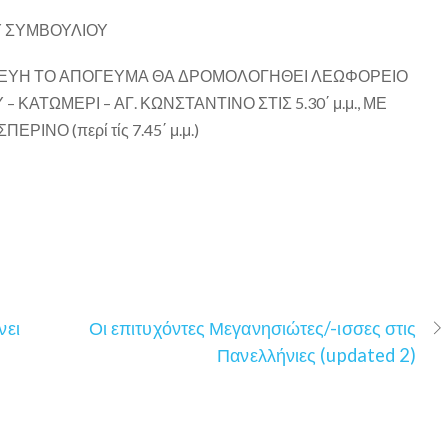
Υ ΣΥΜΒΟΥΛΙΟΥ
ΚΕΥΗ ΤΟ ΑΠΟΓΕΥΜΑ ΘΑ ΔΡΟΜΟΛΟΓΗΘΕΙ ΛΕΩΦΟΡΕΙΟ
 ΚΑΤΩΜΕΡΙ – ΑΓ. ΚΩΝΣΤΑΝΤΙΝΟ ΣΤΙΣ 5.30΄ μ.μ., ΜΕ
ΙΝΟ (περί τίς 7.45΄ μ.μ.)
νει
Οι επιτυχόντες Μεγανησιώτες/-ισσες στις
Πανελλήνιες (updated 2)