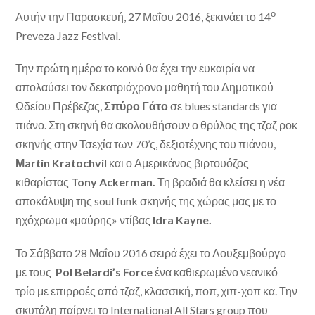
ο
Αυτήν την Παρασκευή, 27 Μαΐου 2016, ξεκινάει το 14
Preveza Jazz Festival.
Την πρώτη ημέρα το κοινό θα έχει την ευκαιρία να
απολαύσει τον δεκατριάχρονο μαθητή του Δημοτικού
Ωδείου Πρέβεζας,
Σπύρο Γάτο
σε
blues standards
για
πιάνο. Στη σκηνή θα ακολουθήσουν ο θρύλος της τζαζ ροκ
σκηνής στην Τσεχία των 70’ς
,
δεξιοτέχνης του πιάνου
,
Μartin
Kratochvil
και ο Αμερικάνος βιρτουόζος
κιθαρίστας
Tony
Ackerman.
Τη βραδιά θα κλείσει η νέα
αποκάλυψη της
soul funk
σκηνής της χώρας μας με το
ηχόχρωμα «μαύρης» ντίβας
Idra Kayne
.
Το Σάββατο 28 Μαΐου 2016 σειρά έχει το Λουξεμβούργο
με τους
Pol Belardi’s Force
ένα καθιερωμένο νεανικό
τρίο με επιρροές από τζαζ, κλασσική, ποπ, χιπ-χοπ κα. Την
σκυτάλη παίρνει το
International All Stars group
που