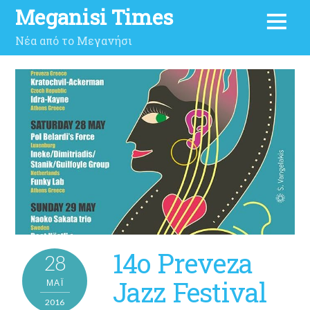
Meganisi Times
Νέα από το Μεγανήσι
14ο Preveza
28
Jazz Festival
ΜΑΪ́
2016