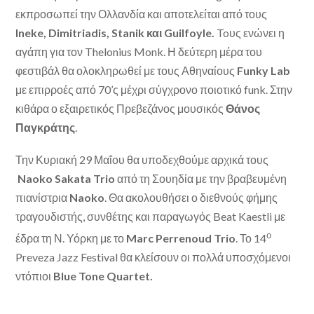
εκπροσωπεί την Ολλανδία και αποτελείται από τους
Ineke, Dimitriadis, Stanik και Guilfoyle.
To
υς ενώνει η
αγάπη για τον
Thelonius Monk.
Η δεύτερη μέρα του
φεστιβάλ θα ολοκληρωθεί με τους Αθηναίους
Funky Lab
με επιρροές από 70’ς μέχρι σύγχρονο ποιοτικό
funk.
Στην
κιθάρα ο εξαιρετικός Πρεβεζάνος
μουσικός
Θάνος
Παγκράτης
.
Την Κυριακή 29 Μαΐου θα υποδεχθούμε αρχικά τους
Naoko Sakata Trio
από τη Σουηδία με την βραβευμένη
πιανίστρια
Naoko
. Θα ακολουθήσει ο διεθνούς φήμης
τραγουδιστής, συνθέτης και παραγωγός
Beat
Kaestli
με
ο
έδρα τη Ν. Υόρκη με το
Marc Perrenoud Trio
. Το 14
Preveza Jazz Festival
θα κλείσουν οι πολλά υποσχόμενοι
ντόπιοι
Blue Tone Quartet
.