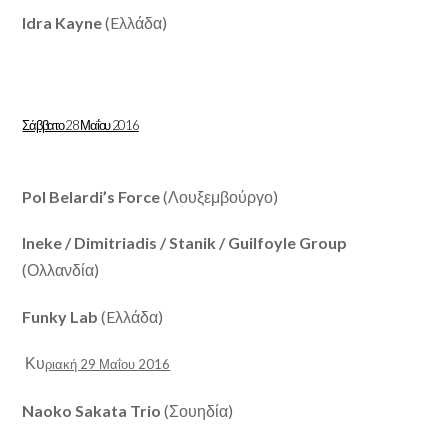
Idra Kayne
(E
λλάδα)
Σάββατο 2
8
Μαΐου 2016
Pol Belardi’s Force
(Λουξεμβούργο)
Ineke / Dimitriadis / Stanik / Guilfoyle Group
(Ολλανδία)
Funky Lab
(Eλλάδα)
Κυ
ριακή 29 Μαΐου 2016
Naoko Sakata Trio
(Σουηδία)