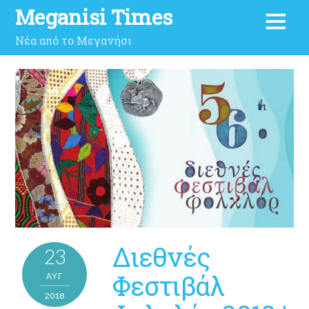
Meganisi Times
Νέα από το Μεγανήσι
Διεθνές
23
Φεστιβάλ
ΑΥΓ
2018