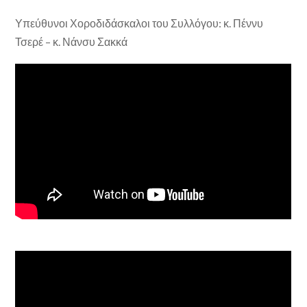
Υπεύθυνοι Χοροδιδάσκαλοι του Συλλόγου: κ. Πέννυ
Τσερέ – κ. Νάνσυ Σακκά