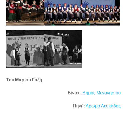
Του Μάριου Γαζή
Βίντεο:
Δήμος Μεγανησίου
Πηγή:
Άρωμα Λευκάδας