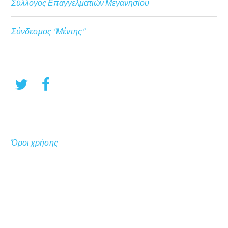
Σύλλογος Επαγγελματιών Μεγανησίου
Σύνδεσμος "Μέντης"
Όροι χρήσης