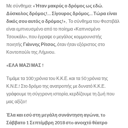
Με σύνθημα:
«Ήταν μακρύς ο δρόμος ως εδώ.
Δύσκολος δρόμος!… Σίγουρος δρόμος… Τώρα είναι
δικός σου αυτός ο δρόμος!»
, Το σύνθημα του Φεστιβάλ
είναι εμπνευσμένο από το ποίημα «Καπνισμένο
Τσουκάλι», που έγραψε ο μεγάλος κομμουνιστής
ποιητής
Γιάννης Ρίτσος
, όταν ήταν εξόριστος στο
Κοντοπούλι της Λήμνου.
«ΕΛΑ ΜΑΖΙ ΜΑΣ !
Τιμάμε τα 100 χρόνια του Κ.Κ.Ε. και τα 50 χρόνια της
Κ.Ν.Ε.! Στο δρόμο της ανατροπής με δυνατό Κ.Κ.Ε.
γράφουμε τη σύγχρονη ιστορία, κερδίζουμε τη ζωή που
μας αξίζει!
Έλα και εσύ στη μεγάλη συνάντηση αγώνα, τo
Σάββατο 1 Σεπτέμβρη 2018 στo ανοιχτό θέατρο