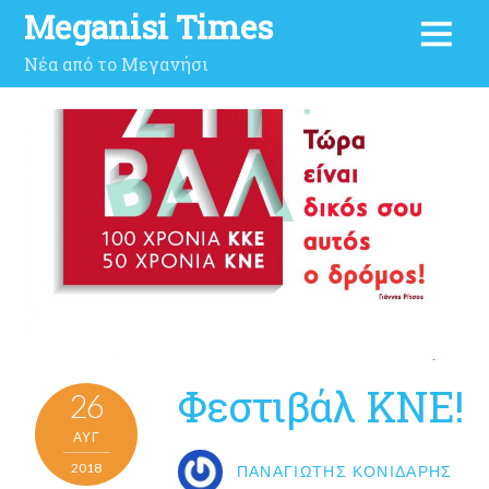
Meganisi Times
Νέα από το Μεγανήσι
Φεστιβάλ ΚΝΕ!
26
ΑΥΓ
2018
ΠΑΝΑΓΙΏΤΗΣ ΚΟΝΙΔΆΡΗΣ