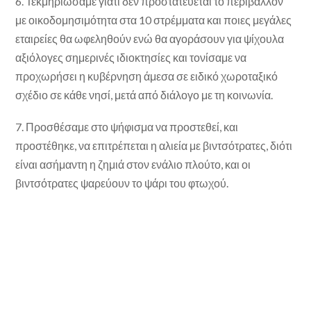
6. Τεκμηριώσαμε γιατί δεν προστατεύεται το περιβάλλον
με οικοδομησιμότητα στα 10 στρέμματα και ποιες μεγάλες
εταιρείες θα ωφεληθούν ενώ θα αγοράσουν για ψίχουλα
αξιόλογες σημερινές ιδιοκτησίες και τονίσαμε να
προχωρήσει η κυβέρνηση άμεσα σε ειδικό χωροταξικό
σχέδιο σε κάθε νησί, μετά από διάλογο με τη κοινωνία.
7. Προσθέσαμε στο ψήφισμα να προστεθεί, και
προστέθηκε, να επιτρέπεται η αλιεία με βιντσότρατες, διότι
είναι ασήμαντη η ζημιά στον ενάλιο πλούτο, και οι
βιντσότρατες ψαρεύουν το ψάρι του φτωχού.