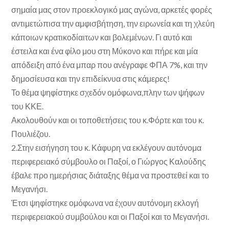
σημαία μας στον προεκλογικό μας αγώνα, αρκετές φορές
αντιμετώπισα την αμφισβήτηση, την ειρωνεία και τη χλεύη
κάποιων κρατικοδίαιτων και βολεμένων. Γι αυτό και
έστειλα και ένα φίλο μου στη Μύκονο και πήρε και μία
απόδειξη από ένα μπαρ που ανέγραφε ΦΠΑ 7%, και την
δημοσίευσα και την επιδείκνυα στις κάμερες!
Το θέμα ψηφίστηκε σχεδόν ομόφωνα,πλην των ψήφων
του ΚΚΕ.
Ακολουθούν και οι τοποθετήσεις του κ.Φόρτε και του κ.
Πουλιέζου.
2.Στην εισήγηση του κ. Κάφυρη να εκλέγουν αυτόνομα
περιφερειακό σύμβουλο οι Παξοί, ο Γιώργος Καλούδης
έβαλε προ ημερήσιας διάταξης θέμα να προστεθεί και το
Μεγανήσι.
Έτσι ψηφίστηκε ομόφωνα να έχουν αυτόνομη εκλογή
περιφερειακού συμβούλου και οι Παξοί και το Μεγανήσι.