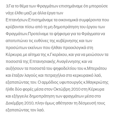
3.Για το θέμα των Φραγμάτων επισημάναμε ότι μπορούσε
νάχε έλθει μαζί με άλλα έργα των
Επτανήσων.Επισημάναμε τα οικονομικά συμφέροντα που
κρύβονται πίσω από τη μη δημοπράτηση του έργου των
Φραγμάτων.Προτείναμε το ψήφισμα για τα Φράγματα να
αποτυπώνει τις ευθύνες της κυβέρνησης και των
προσώπων εκείνων που ήλθαν προεκλογικά στη
Κέρκυρα, με αίτημα της κ.Γκερέκου, και για να μειώσουν τα
ποσοστά της Επτανησιακής Αναγέννησης και να
αυξήσουν τα ποσοστά του ψηφοδελτίου του κ.Μπεριάτου
και έταξαν λαγούς και πετραχήλια στο κερκυραικό λαό,
εξαπατώντας τον. Ο αρμόδιος υφυπουργός κ.Μαγκριώτης
ήλθε δύο φορές μέσα στον Οκτώβρη 2010 στη Κέρκυρα
και εξήγγειλε δημοπράτηση των φραγμάτων μέσα στο
Δεκέμβρη 2010, πλην όμως αθέτησαν τη δέσμευσή τους
εξαπατώντας τον λαό.