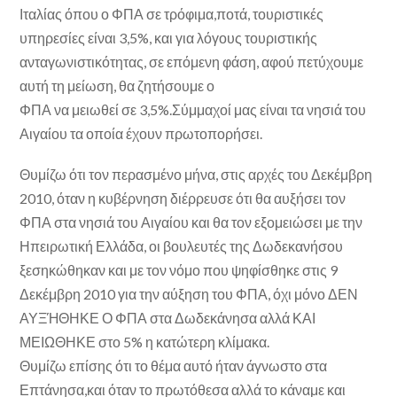
Ιταλίας όπου ο ΦΠΑ σε τρόφιμα,ποτά, τουριστικές
υπηρεσίες είναι 3,5%, και για λόγους τουριστικής
ανταγωνιστικότητας, σε επόμενη φάση, αφού πετύχουμε
αυτή τη μείωση, θα ζητήσουμε ο
ΦΠΑ να μειωθεί σε 3,5%.Σύμμαχοί μας είναι τα νησιά του
Αιγαίου τα οποία έχουν πρωτοπορήσει.
Θυμίζω ότι τον περασμένο μήνα, στις αρχές του Δεκέμβρη
2010, όταν η κυβέρνηση διέρρευσε ότι θα αυξήσει τον
ΦΠΑ στα νησιά του Αιγαίου και θα τον εξομειώσει με την
Ηπειρωτική Ελλάδα, οι βουλευτές της Δωδεκανήσου
ξεσηκώθηκαν και με τον νόμο που ψηφίσθηκε στις 9
Δεκέμβρη 2010 για την αύξηση του ΦΠΑ, όχι μόνο ΔΕΝ
ΑΥΞΉΘΗΚΕ Ο ΦΠΑ στα Δωδεκάνησα αλλά ΚΑΙ
ΜΕΙΩΘΗΚΕ στο 5% η κατώτερη κλίμακα.
Θυμίζω επίσης ότι το θέμα αυτό ήταν άγνωστο στα
Επτάνησα,και όταν το πρωτόθεσα αλλά το κάναμε και