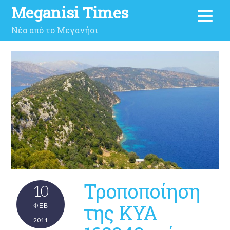
Meganisi Times
Νέα από το Μεγανήσι
Τροποποίηση
10
της ΚΥΑ
ΦΕΒ
2011