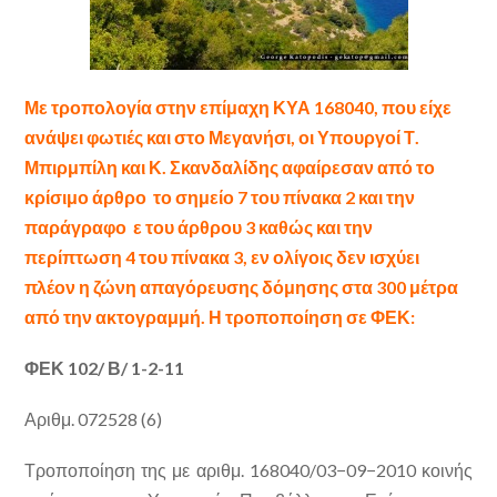
Με τροπολογία στην επίμαχη ΚΥΑ 168040, που είχε
ανάψει φωτιές και στο Μεγανήσι, οι Υπουργοί Τ.
Μπιρμπίλη και Κ. Σκανδαλίδης αφαίρεσαν από το
κρίσιμο άρθρο το σημείο 7 του πίνακα 2 και την
παράγραφο ε του άρθρου 3 καθώς και την
περίπτωση 4 του πίνακα 3, εν ολίγοις δεν ισχύει
πλέον η ζώνη απαγόρευσης δόμησης στα 300 μέτρα
από την ακτογραμμή. Η τροποποίηση σε ΦΕΚ:
ΦΕΚ 102/ Β/ 1-2-11
Αριθμ. 072528 (6)
Τροποποίηση της με αριθμ. 168040/03−09−2010 κοινής