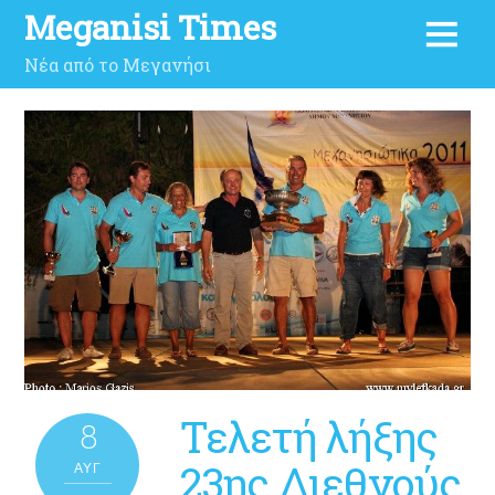
Meganisi Times
Νέα από το Μεγανήσι
Τελετή λήξης
8
23ης Διεθνούς
ΑΥΓ