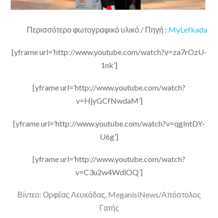
Περισσότερο φωτογραφικό υλικό / Πηγή :
MyLefkada
[yframe url=’http://www.youtube.com/watch?v=za7rOzU-
1nk’]
[yframe url=’http://www.youtube.com/watch?
v=HjyGCfNwdaM’]
[yframe url=’http://www.youtube.com/watch?v=qgIntDY-
U6g’]
[yframe url=’http://www.youtube.com/watch?
v=C3u2w4WdlOQ’]
Βίντεο: Ορφέας Λευκάδας, MeganisiNews/Απόστολος
Γατής