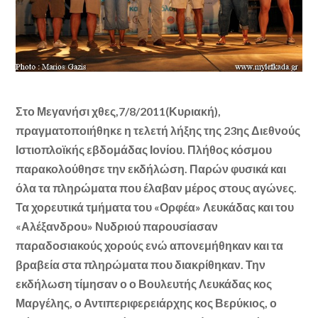
Στο Μεγανήσι χθες,7/8/2011(Κυριακή),
πραγματοποιήθηκε η τελετή λήξης της 23ης Διεθνούς
Ιστιοπλοϊκής εβδομάδας Ιονίου. Πλήθος κόσμου
παρακολούθησε την εκδήλώση. Παρών φυσικά και
όλα τα πληρώματα που έλαβαν μέρος στους αγώνες.
Τα χορευτικά τμήματα του «Ορφέα» Λευκάδας και του
«Αλέξανδρου» Νυδριού παρουσίασαν
παραδοσιακούς χορούς ενώ απονεμήθηκαν και τα
βραβεία στα πληρώματα που διακρίθηκαν.
Την
εκδήλωση τίμησαν ο ο Βουλευτής Λευκάδας κος
Μαργέλης, ο Αντιπεριφερειάρχης κος Βερύκιος, ο