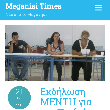
Meganisi Times
Νέα από το Μεγανήσι
Εκδήλωση
21
ΜΕΝΤΗ για
ΑΥΓ
2011