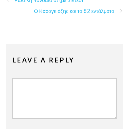
Ρωσική πανδαισία! (με βίντεο)
Ο Καραγκιόζης και τα 82 εντάλματα
LEAVE A REPLY