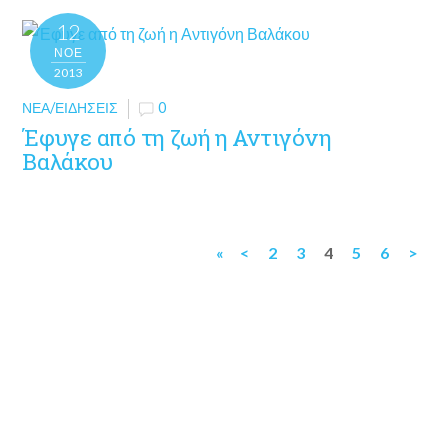
12
ΝΟΈ
2013
ΝΈΑ/ΕΙΔΉΣΕΙΣ
0
Έφυγε από τη ζωή η Αντιγόνη
Βαλάκου
«
<
2
3
4
5
6
>