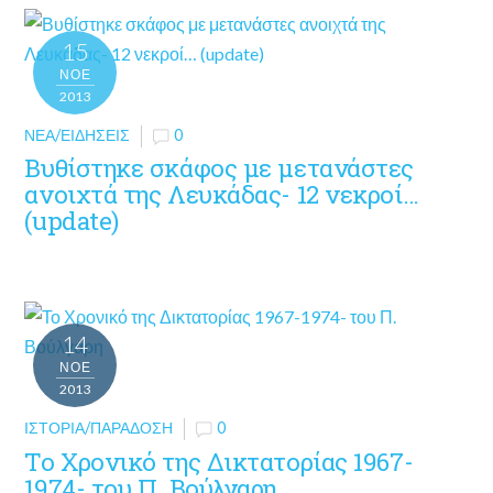
15
ΝΟΈ
2013
ΝΈΑ/ΕΙΔΉΣΕΙΣ
0
Βυθίστηκε σκάφος με μετανάστες
ανοιχτά της Λευκάδας- 12 νεκροί…
(update)
14
ΝΟΈ
2013
ΙΣΤΟΡΊΑ/ΠΑΡΆΔΟΣΗ
0
Το Χρονικό της Δικτατορίας 1967-
1974- του Π. Βούλγαρη