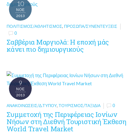
10
ΝΟΈ
2013
ΠΟΛΙΤΙΣΜΌΣ/ΑΘΛΗΤΙΣΜΌΣ
,
ΠΡΌΣΩΠΑ/ΣΥΝΕΝΤΕΎΞΕΙΣ
0
Σαββέρια Μαργιολά: Η εποχή μάς
κάνει πιο δημιουργικούς
9
ΝΟΈ
2013
ΑΝΑΚΟΙΝΏΣΕΙΣ/Δ.ΤΎΠΟΥ
,
ΤΟΥΡΙΣΜΌΣ/ΤΑΞΊΔΙΑ
0
Συμμετοχή της Περιφέρειας Ιονίων
Νήσων στη Διεθνή Τουριστική Έκθεση
World Travel Market