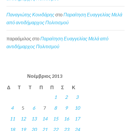
Παναγιώτης Κονιδάρης
στο
Παραίτηση Ευαγγελίας Μελά
από αντιδήμαρχος Πολιτισμού
παραόμιλος
στο
Παραίτηση Ευαγγελίας Μελά από
αντιδήμαρχος Πολιτισμού
Νοέμβριος 2013
Δ
Τ
Τ
Π
Π
Σ
Κ
1
2
3
4
5
6
7
8
9
10
11
12
13
14
15
16
17
18
19
20
21
22
23
24