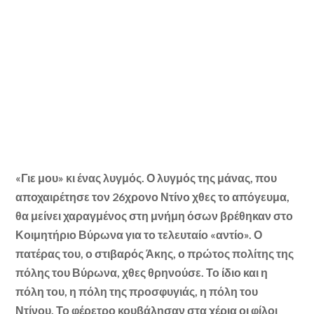
«Γιε μου» κι ένας λυγμός. Ο λυγμός της μάνας, που
αποχαιρέτησε τον 26χρονο Ντίνο χθες το απόγευμα,
θα μείνει χαραγμένος στη μνήμη όσων βρέθηκαν στο
Κοιμητήριο Βύρωνα για το τελευταίο «αντίο». Ο
πατέρας του, ο στιβαρός Άκης, ο πρώτος πολίτης της
πόλης του Βύρωνα, χθες θρηνούσε. Το ίδιο και η
πόλη του, η πόλη της προσφυγιάς, η πόλη του
Ντίνου. Το φέρετρο κουβάλησαν στα χέρια οι φίλοι