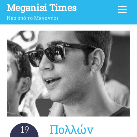
Meganisi Times
Νέα από το Μεγανήσι
Πολλών
19