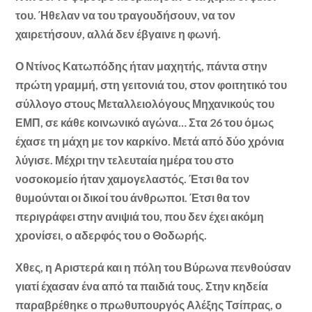
του. Ήθελαν να του τραγουδήσουν, να τον
χαιρετήσουν, αλλά δεν έβγαινε η φωνή.
Ο Ντίνος Κατωπόδης ήταν μαχητής, πάντα στην
πρώτη γραμμή, στη γειτονιά του, στον φοιτητικό του
σύλλογο στους Μεταλλειολόγους Μηχανικούς του
ΕΜΠ, σε κάθε κοινωνικό αγώνα… Στα 26 του όμως
έχασε τη μάχη με τον καρκίνο. Μετά από δύο χρόνια
λύγισε. Μέχρι την τελευταία ημέρα του στο
νοσοκομείο ήταν χαμογελαστός. Έτσι θα τον
θυμούνται οι δικοί του άνθρωποι. Έτσι θα τον
περιγράφει στην ανιψιά του, που δεν έχει ακόμη
χρονίσει, ο αδερφός του ο Θοδωρής.
Χθες, η Αριστερά και η πόλη του Βύρωνα πενθούσαν
γιατί έχασαν ένα από τα παιδιά τους. Στην κηδεία
παραβρέθηκε ο πρωθυπουργός Αλέξης Τσίπρας, ο