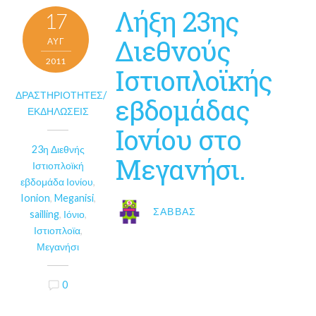
Λήξη 23ης
17
Διεθνούς
ΑΥΓ
2011
Ιστιοπλοϊκής
ΔΡΑΣΤΗΡΙΌΤΗΤΕΣ/
εβδομάδας
ΕΚΔΗΛΏΣΕΙΣ
Ιονίου στο
23η Διεθνής
Μεγανήσι.
Ιστιοπλοϊκή
εβδομάδα Ιονίου
,
Ionion
,
Meganisi
,
ΣΆΒΒΑΣ
sailling
,
Ιόνιο
,
Ιστιοπλοϊα
,
Μεγανήσι
0