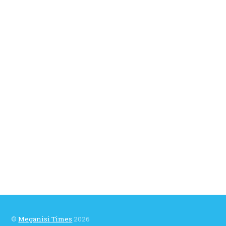
©
Meganisi Times
2026